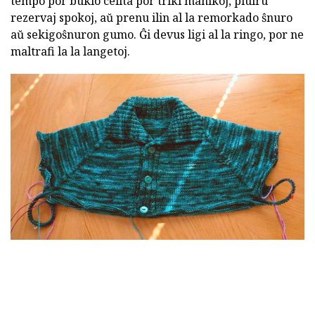
tempo por buklo celita por triki manikoj, pluiru
rezervaj spokoj, aŭ prenu ilin al la remorkado ŝnuro
aŭ sekigoŝnuron gumo. Ĝi devus ligi al la ringo, por ne
maltrafi la la langetoj.