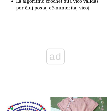
La algoritmo crochet dua vico validas
por ĉiuj postaj eĉ-numeritaj vicoj.
ad