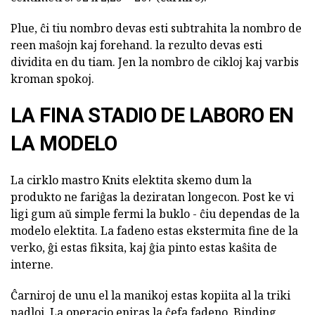
Plue, ĉi tiu nombro devas esti subtrahita la nombro de
reen maŝojn kaj forehand. la rezulto devas esti
dividita en du tiam. Jen la nombro de cikloj kaj varbis
kroman spokoj.
LA FINA STADIO DE LABORO EN
LA MODELO
La cirklo mastro Knits elektita skemo dum la
produkto ne fariĝas la deziratan longecon. Post ke vi
ligi gum aŭ simple fermi la buklo - ĉiu dependas de la
modelo elektita. La fadeno estas ekstermita fine de la
verko, ĝi estas fiksita, kaj ĝia pinto estas kaŝita de
interne.
Ĉarniroj de unu el la manikoj estas kopiita al la triki
nadloj. La operacio eniras la ĉefa fadeno. Binding