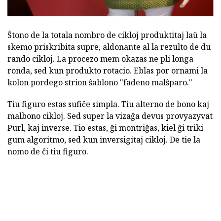
Ŝtono de la totala nombro de cikloj produktitaj laŭ la
skemo priskribita supre, aldonante al la rezulto de du
rando cikloj. La procezo mem okazas ne pli longa
ronda, sed kun produkto rotacio. Eblas por ornami la
kolon pordego strion ŝablono "fadeno malŝparo."
Tiu figuro estas sufiĉe simpla. Tiu alterno de bono kaj
malbono cikloj. Sed super la vizaĝa devus provyazyvat
Purl, kaj inverse. Tio estas, ĝi montriĝas, kiel ĝi triki
gum algoritmo, sed kun inversigitaj cikloj. De tie la
nomo de ĉi tiu figuro.