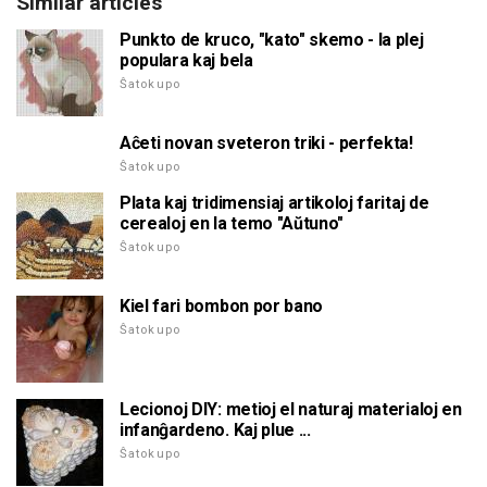
Similar articles
Punkto de kruco, "kato" skemo - la plej
populara kaj bela
Ŝatokupo
Aĉeti novan sveteron triki - perfekta!
Ŝatokupo
Plata kaj tridimensiaj artikoloj faritaj de
cerealoj en la temo "Aŭtuno"
Ŝatokupo
Kiel fari bombon por bano
Ŝatokupo
Lecionoj DIY: metioj el naturaj materialoj en
infanĝardeno. Kaj plue ...
Ŝatokupo