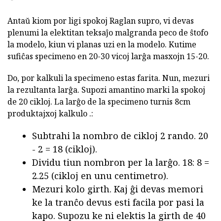
Antaŭ kiom por ligi spokoj Raglan supro, vi devas
plenumi la elektitan teksaĵo malgranda peco de ŝtofo
la modelo, kiun vi planas uzi en la modelo. Kutime
sufiĉas specimeno en 20-30 vicoj larĝa masxojn 15-20.
Do, por kalkuli la specimeno estas farita. Nun, mezuri
la rezultanta larĝa. Supozi amantino marki la spokoj
de 20 cikloj. La larĝo de la specimeno turnis 8cm
produktajxoj kalkulo .:
Subtrahi la nombro de cikloj 2 rando. 20
- 2 = 18 (cikloj).
Dividu tiun nombron per la larĝo. 18: 8 =
2.25 (cikloj en unu centimetro).
Mezuri kolo girth. Kaj ĝi devas memori
ke la tranĉo devus esti facila por pasi la
kapo. Supozu ke ni elektis la girth de 40