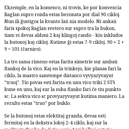
Ekzemple, en la komenco, ni trovis, ke por konvencia
Raglan supro ronda estas bezonata por dial 90 cikloj.
Nun ili ĝustigos la kvanto laŭ nia modelo. Ni ankaŭ
faris spokoj Raglan svetero sur supro tra la bukon,
tiam vi devas aldoni 2 kaj klingoj rando - kiu inkludos
la butonoj kaj cikloj. Kutime ĝi estas 7-9 cikloj. 90 + 2 +
9 = 101 (ĉarniro).
La tre sama rimeno estas farita simetrie sur ambaŭ
flankoj de la vico. Kaj en la trinkejo, kie planas fari la
ciklo, la mastro samtempe distanco vyvyazyvayut
"truoj". Tio povas esti farita en unu vico triki 2 STS
kune en unu, kaj sur la suba flanko fari ĉe tiu punkto
sc. La sekva vico sc provyazyvayut kutima maniero. La
rezulto estas "truo" por buklo.
Se la butonoj estas elektitaj granda, devas esti
fermitaj en la dekstra lokoj 2-4 ciklo, kaj sur la