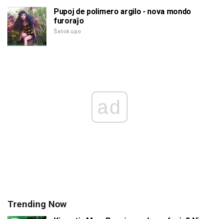
Pupoj de polimero argilo - nova mondo
furoraĵo
Ŝatokupo
ad
Trending Now