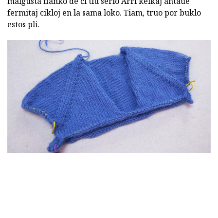
malĝusta flanko de ĉi tiu serio Arri kelkaj antaŭe
fermitaj cikloj en la sama loko. Tiam, truo por buklo
estos pli.