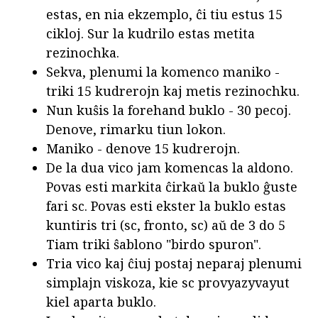
estas, en nia ekzemplo, ĉi tiu estus 15
cikloj. Sur la kudrilo estas metita
rezinochka.
Sekva, plenumi la komenco maniko -
triki 15 kudrerojn kaj metis rezinochku.
Nun kuŝis la forehand buklo - 30 pecoj.
Denove, rimarku tiun lokon.
Maniko - denove 15 kudrerojn.
De la dua vico jam komencas la aldono.
Povas esti markita ĉirkaŭ la buklo ĝuste
fari sc. Povas esti ekster la buklo estas
kuntiris tri (sc, fronto, sc) aŭ de 3 do 5
Tiam triki ŝablono "birdo spuron".
Tria vico kaj ĉiuj postaj neparaj plenumi
simplajn viskoza, kie sc provyazyvayut
kiel aparta buklo.