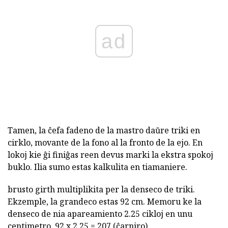
ad
Tamen, la ĉefa fadeno de la mastro daŭre triki en
cirklo, movante de la fono al la fronto de la ejo. En
lokoj kie ĝi finiĝas reen devus marki la ekstra spokoj
buklo. Ilia sumo estas kalkulita en tiamaniere.
brusto girth multiplikita per la denseco de triki.
Ekzemple, la grandeco estas 92 cm. Memoru ke la
denseco de nia apareamiento 2.25 cikloj en unu
centimetro. 92 x 2,25 = 207 (ĉarniro).