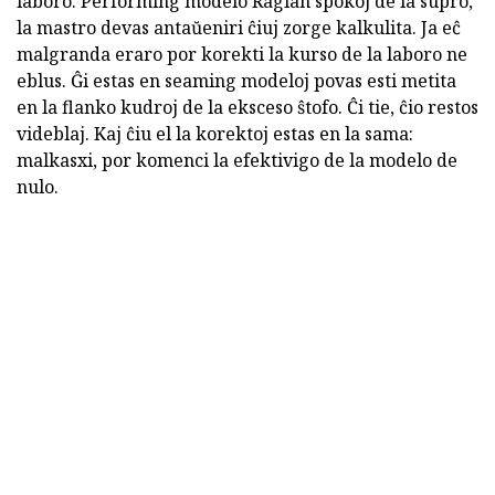
laboro. Performing modelo Raglan spokoj de la supro,
la mastro devas antaŭeniri ĉiuj zorge kalkulita. Ja eĉ
malgranda eraro por korekti la kurso de la laboro ne
eblus. Ĝi estas en seaming modeloj povas esti metita
en la flanko kudroj de la eksceso ŝtofo. Ĉi tie, ĉio restos
videblaj. Kaj ĉiu el la korektoj estas en la sama:
malkasxi, por komenci la efektivigo de la modelo de
nulo.