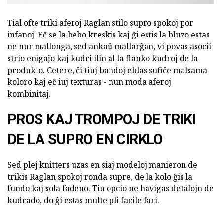
Tial ofte triki aferoj Raglan stilo supro spokoj por
infanoj. Eĉ se la bebo kreskis kaj ĝi estis la bluzo estas
ne nur mallonga, sed ankaŭ mallarĝan, vi povas asocii
strio enigaĵo kaj kudri ilin al la flanko kudroj de la
produkto. Cetere, ĉi tiuj bandoj eblas sufiĉe malsama
koloro kaj eĉ iuj texturas - nun moda aferoj
kombinitaj.
PROS KAJ TROMPOJ DE TRIKI
DE LA SUPRO EN CIRKLO
Sed plej knitters uzas en siaj modeloj manieron de
trikis Raglan spokoj ronda supre, de la kolo ĝis la
fundo kaj sola fadeno. Tiu opcio ne havigas detalojn de
kudrado, do ĝi estas multe pli facile fari.