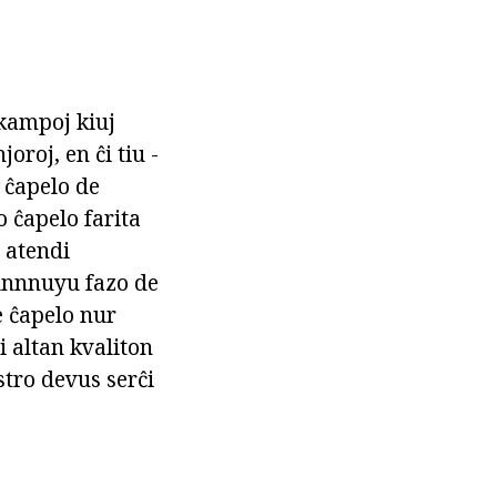
 kampoj kiuj
oroj, en ĉi tiu -
 ĉapelo de
o ĉapelo farita
 atendi
elnnnuyu fazo de
te ĉapelo nur
i altan kvaliton
stro devus serĉi