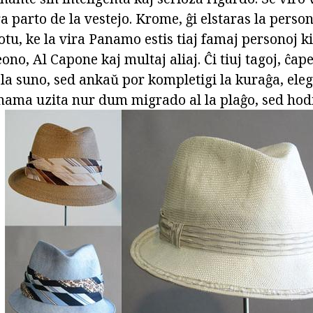
 parto de la vestejo. Krome, ĝi elstaras la perso
otu, ke la vira Panamo estis tiaj famaj personoj k
o, Al Capone kaj multaj aliaj. Ĉi tiuj tagoj, ĉape
 la suno, sed ankaŭ por kompletigi la kuraĝa, ele
anama uzita nur dum migrado al la plaĝo, sed hodi