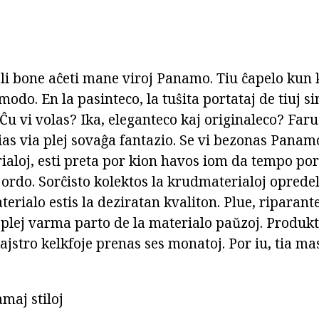
 pli bone aĉeti mane viroj Panamo. Tiu ĉapelo kun
odo. En la pasinteco, la tuŝita portataj de tiuj sinj
u vi volas? Ika, eleganteco kaj originaleco? Faru
cias via plej sovaĝa fantazio. Se vi bezonas Panam
ialoj, esti preta por kion havos iom da tempo por
 ordo. Sorĉisto kolektos la krudmaterialoj opred
aterialo estis la deziratan kvaliton. Plue, riparan
 plej varma parto de la materialo paŭzoj. Produkt
jstro kelkfoje prenas ses monatoj. Por iu, tia ma
maj stiloj