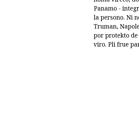
Panamo - integra
la persono. Ni n
Truman, Napoleon
por protekto de
viro. Pli frue p