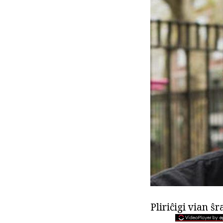
Pliriĉigi vian ŝ