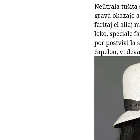
Neŭtrala tuŝita
grava okazaĵo a
faritaj el aliaj 
loko, speciale fa
por postvivi la 
ĉapelon, vi deva