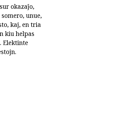
 sur okazaĵo,
 somero, unue,
to, kaj, en tria
on kiu helpas
 Elektinte
stojn.