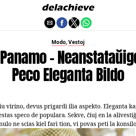
Modo
Vestoj
,
j Panamo - Neanstataŭig
Peco Eleganta Bildo
iu virino, devus prigardi ilia aspekto. Eleganta ka
stas speco de populara. Sekve, ĉiuj en la alivest
lo ne scias kiel fari tion, vi povas peti la konsilo