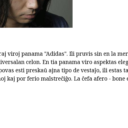
j viroj panama "Adidas". Ili pruvis sin en la mer
iversalan celon. En tia panama viro aspektas ele
ovas esti preskaŭ ajna tipo de vestaĵo, ili estas
 kaj por ferio malstreĉiĝo. La ĉefa afero - bone 