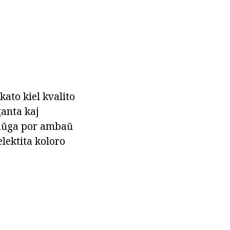
kato kiel kvalito
ganta kaj
 taŭga por ambaŭ
elektita koloro