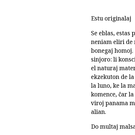
Estu originalaj
Se eblas, estas
neniam eliri de m
bonegaj homoj. Ĉ
sinjoro: li kons
el naturaj mater
ekzekuton de la
la luno, ke la m
komence, ĉar la
viroj panama ma
alian.
Do multaj malsa