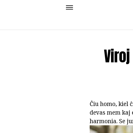
Viro
Ĉiu homo, kiel ĉ
devas mem kaj e
harmonia. Se junu