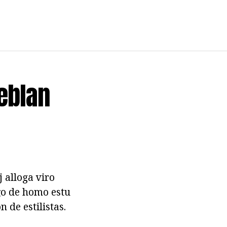
eblan
j alloga viro
iĝo de homo estu
n de estilistas.