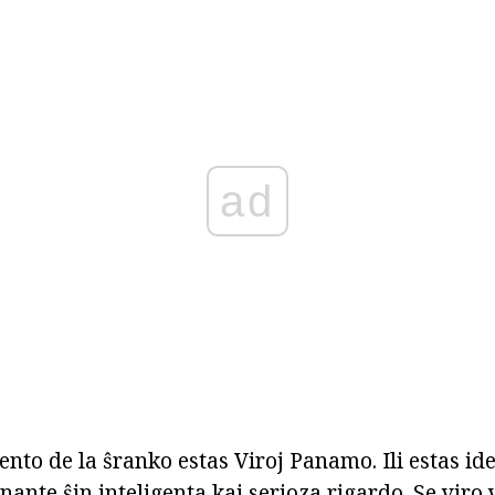
ad
to de la ŝranko estas Viroj Panamo. Ili estas ide
ante ŝin inteligenta kaj serioza rigardo. Se viro 