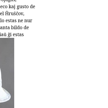
neco kaj gusto de
iel Ĥruŝĉov,
lo estas ne nur
ganta bildo de
aŭ ĝi estas