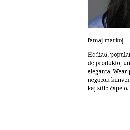
famaj markoj
Hodiaŭ, populara
de produktoj un
eleganta. Wear p
negocon kunvenoj
kaj stilo ĉapelo.