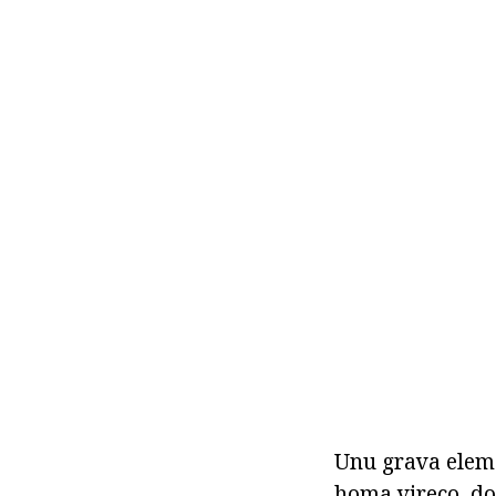
Unu grava elemen
homa vireco, don