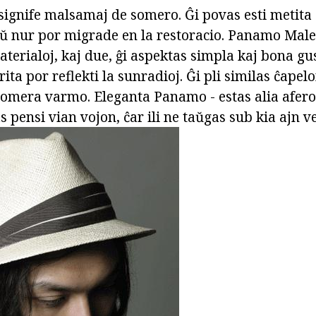
 signife malsamaj de somero. Ĝi povas esti metita
ŭ nur por migrade en la restoracio. Panamo Male
materialoj, kaj due, ĝi aspektas simpla kaj bona gus
rita por reflekti la sunradioj. Ĝi pli similas ĉapel
somera varmo. Eleganta Panamo - estas alia afero.
s pensi vian vojon, ĉar ili ne taŭgas sub kia ajn ve