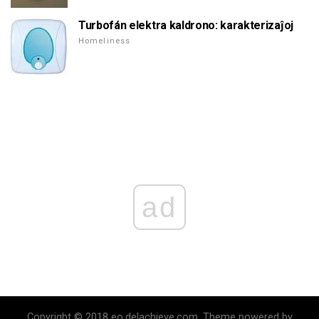
Turbofán elektra kaldrono: karakterizaĵoj
Homeliness
ad
Copyright © 2018 eo.delachieve.com. Theme powered by