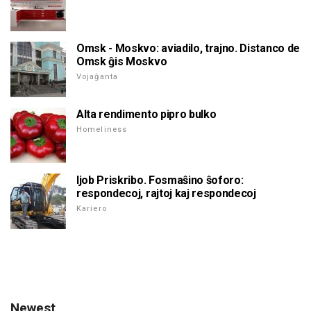
Omsk - Moskvo: aviadilo, trajno. Distanco de
Omsk ĝis Moskvo
Vojaĝanta
Alta rendimento pipro bulko
Homeliness
Ijob Priskribo. Fosmaŝino ŝoforo:
respondecoj, rajtoj kaj respondecoj
Kariero
Newest