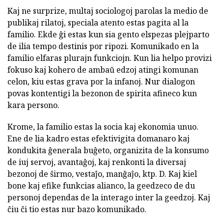
Kaj ne surprize, multaj sociologoj parolas la medio de
publikaj rilatoj, speciala atento estas pagita al la
familio. Ekde ĝi estas kun sia gento elspezas plejparto
de ilia tempo destinis por ripozi. Komunikado en la
familio elfaras plurajn funkciojn. Kun lia helpo provizi
fokuso kaj kohero de ambaŭ edzoj atingi komunan
celon, kiu estas grava por la infanoj. Nur dialogon
povas kontentigi la bezonon de spirita afineco kun
kara persono.
Krome, la familio estas la socia kaj ekonomia unuo.
Ene de lia kadro estas efektivigita domanaro kaj
kondukita ĝenerala buĝeto, organizita de la konsumo
de iuj servoj, avantaĝoj, kaj renkonti la diversaj
bezonoj de ŝirmo, vestaĵo, manĝaĵo, ktp. D. Kaj kiel
bone kaj efike funkcias alianco, la geedzeco de du
personoj dependas de la interago inter la geedzoj. Kaj
ĉiu ĉi tio estas nur bazo komunikado.