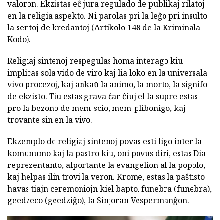
valoron. Ekzistas eĉ jura regulado de publikaj rilatoj
en la religia aspekto. Ni parolas pri la leĝo pri insulto
la sentoj de kredantoj (Artikolo 148 de la Kriminala
Kodo).
Religiaj sintenoj respegulas homa interago kiu
implicas sola vido de viro kaj lia loko en la universala
vivo procezoj, kaj ankaŭ la animo, la morto, la signifo
de ekzisto. Tiu estas grava ĉar ĉiuj el la supre estas
pro la bezono de mem-scio, mem-plibonigo, kaj
trovante sin en la vivo.
Ekzemplo de religiaj sintenoj povas esti ligo inter la
komunumo kaj la pastro kiu, oni povus diri, estas Dia
reprezentanto, alportante la evangelion al la popolo,
kaj helpas ilin trovi la veron. Krome, estas la paŝtisto
havas tiajn ceremoniojn kiel bapto, funebra (funebra),
geedzeco (geedziĝo), la Sinjoran Vespermanĝon.