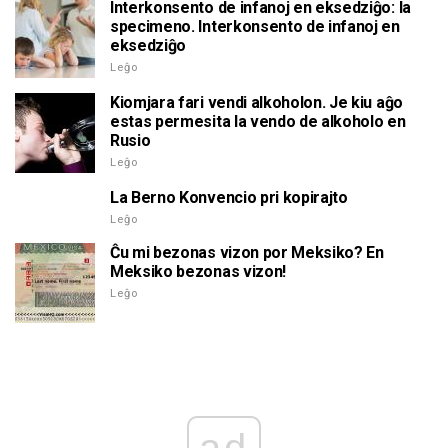
Interkonsento de infanoj en eksedziĝo: la
specimeno. Interkonsento de infanoj en
eksedziĝo
Leĝo
Kiomjara fari vendi alkoholon. Je kiu aĝo
estas permesita la vendo de alkoholo en
Rusio
Leĝo
La Berno Konvencio pri kopirajto
Leĝo
Ĉu mi bezonas vizon por Meksiko? En
Meksiko bezonas vizon!
Leĝo
ad