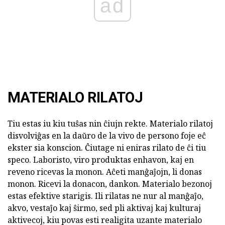
ad
MATERIALO RILATOJ
Tiu estas iu kiu tuŝas nin ĉiujn rekte. Materialo rilatoj
disvolviĝas en la daŭro de la vivo de persono foje eĉ
ekster sia konscion. Ĉiutage ni eniras rilato de ĉi tiu
speco. Laboristo, viro produktas enhavon, kaj en
reveno ricevas la monon. Aĉeti manĝaĵojn, li donas
monon. Ricevi la donacon, dankon. Materialo bezonoj
estas efektive starigis. Ili rilatas ne nur al manĝaĵo,
akvo, vestaĵo kaj ŝirmo, sed pli aktivaj kaj kulturaj
aktivecoj, kiu povas esti realigita uzante materialo