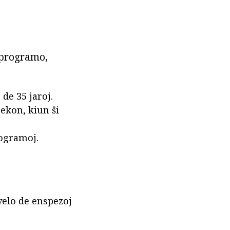
 programo,
de 35 jaroj.
tekon, kiun ŝi
rogramoj.
velo de enspezoj