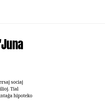
"Juna
ersaj sociaj
ioj. Tial
antaĝa hipoteko