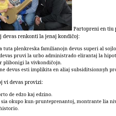
Partopreni en tiu
 devas renkonti la jenaj kondiĉoj:
a tuta plenkreska familianojn devus superi al sojlo 
 devas pruvi la urbo administrado elirantaj la hipo
r plibonigi la vivkondiĉojn.
 ne devus esti implikita en aliaj subsiditsionnyh p
oj vi devas provizi:
rto de edzo kaj edzino.
e sia okupo kun-prunteprenantoj, montrante lia ni
historio.