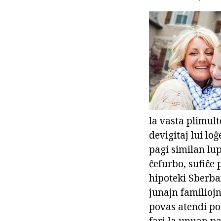
la vasta plimulto
devigitaj lui lo
pagi similan lu
ĉefurbo, sufiĉe p
hipoteki Sberban
junajn familiojn
povas atendi por
fari la unuan p