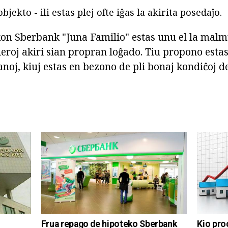
objekto - ili estas plej ofte iĝas la akirita posedaĵo.
on Sberbank "Juna Familio" estas unu el la malm
eroj akiri sian propran loĝado. Tiu propono estas
anoj, kiuj estas en bezono de pli bonaj kondiĉoj de
Kio pro
Frua repago de hipoteko Sberbank