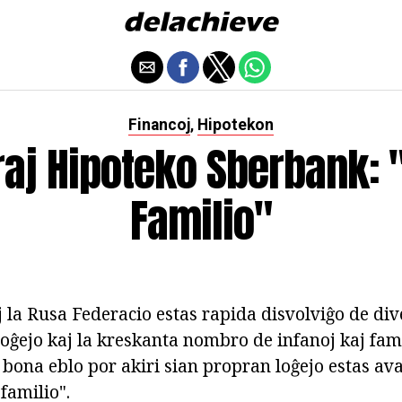
Financoj
Hipotekon
,
raj Hipoteko Sberbank: 
Familio"
oj la Rusa Federacio estas rapida disvolviĝo de div
ĝejo kaj la kreskanta nombro de infanoj kaj famil
 bona eblo por akiri sian propran loĝejo estas av
familio".