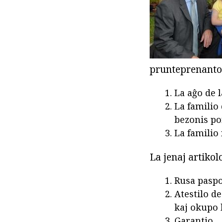
prunteprenantoj
La aĝo de l
La familio
bezonis po
La familio
La jenaj artikol
Rusa paspo
Atestilo d
kaj okupo 
Garantio.