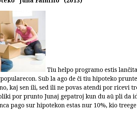
teko "Juna Familio" (2013)
Tiu helpo programo estis lanĉita 
 popularecon. Sub la ago de ĉi tiu hipoteko prunt
no, kaj sen ili, sed ili ne povas atendi por ricevi t
pliki por prunto Junaj gepatroj kun du aŭ pli da i
ca pago sur hipotekon estas nur 10%, kio treege