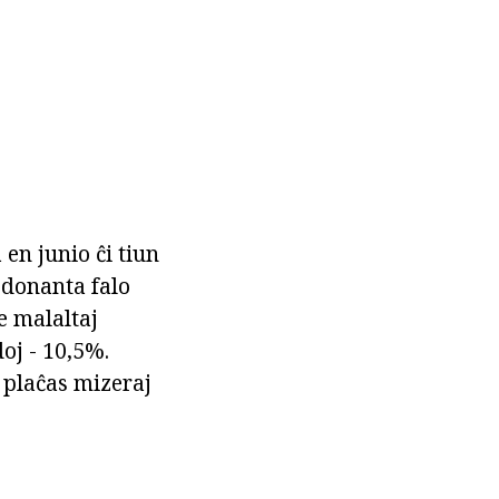
en junio ĉi tiun
edonanta falo
re malaltaj
doj - 10,5%.
 plaĉas mizeraj