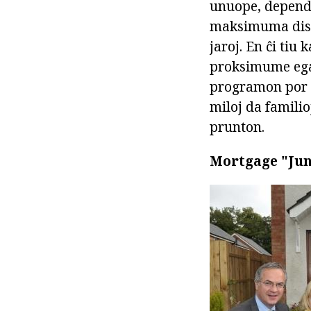
unuope, depende
maksimuma dispo
jaroj. En ĉi tiu
proksimume egal
programon por i
miloj da familio
prunton.
Mortgage "Juna