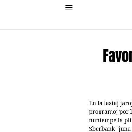
Favo
En la lastaj jar
programoj por lo
nuntempe la pli
Sberbank "juna 