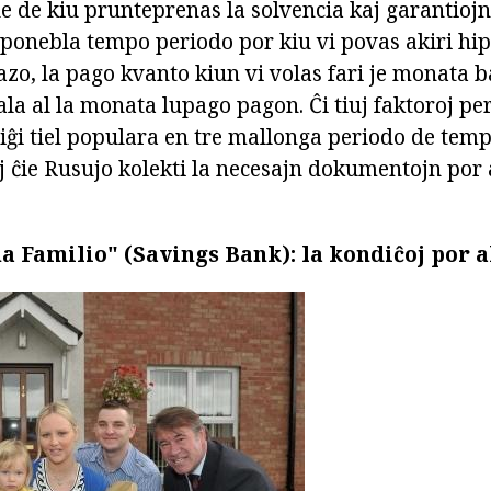
 de kiu prunteprenas la solvencia kaj garantiojn
nebla tempo periodo por kiu vi povas akiri hip
 kazo, la pago kvanto kiun vi volas fari je monata b
a al la monata lupago pagon. Ĉi tiuj faktoroj pe
ĝi tiel populara en tre mallonga periodo de tem
j ĉie Rusujo kolekti la necesajn dokumentojn por 
 Familio" (Savings Bank): la kondiĉoj por a