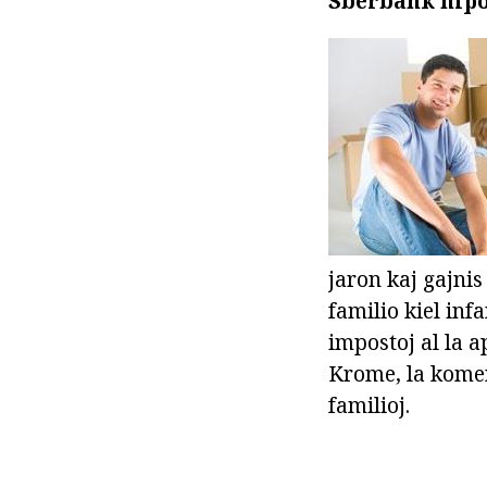
Sberbank hipo
jaron kaj gajnis
familio kiel infa
impostoj al la a
Krome, la komen
familioj.