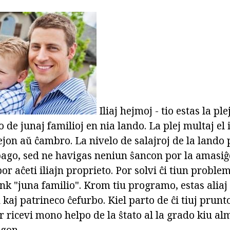
Iliaj hejmoj - tio estas la pl
 de junaj familioj en nia lando. La plej multaj el i
ĝejon aŭ ĉambro. La nivelo de salajroj de la lando
pago, sed ne havigas neniun ŝancon por la amasiĝ
or aĉeti iliajn proprieto. Por solvi ĉi tiun problem
k "juna familio". Krom tiu programo, estas aliaj k
 kaj patrineco ĉefurbo. Kiel parto de ĉi tiuj prun
 ricevi mono helpo de la ŝtato al la grado kiu al
agon.