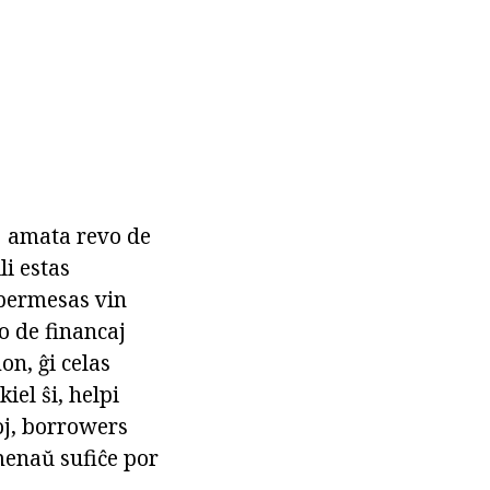
ej amata revo de
li estas
 permesas vin
o de financaj
on, ĝi celas
iel ŝi, helpi
toj, borrowers
menaŭ sufiĉe por