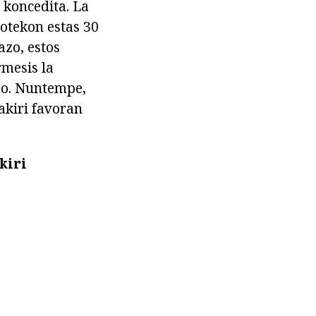
 koncedita. La
otekon estas 30
azo, estos
rmesis la
po. Nuntempe,
akiri favoran
kiri