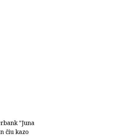
erbank "Juna
en ĉiu kazo