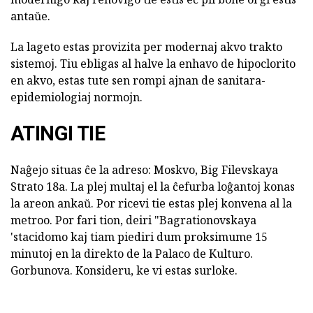
antaŭe.
La lageto estas provizita per modernaj akvo trakto
sistemoj. Tiu ebligas al halve la enhavo de hipoclorito
en akvo, estas tute sen rompi ajnan de sanitara-
epidemiologiaj normojn.
ATINGI TIE
Naĝejo situas ĉe la adreso: Moskvo, Big Filevskaya
Strato 18a. La plej multaj el la ĉefurba loĝantoj konas
la areon ankaŭ. Por ricevi tie estas plej konvena al la
metroo. Por fari tion, deiri "Bagrationovskaya
'stacidomo kaj tiam piediri dum proksimume 15
minutoj en la direkto de la Palaco de Kulturo.
Gorbunova. Konsideru, ke vi estas surloke.