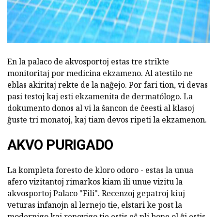
En la palaco de akvosportoj estas tre strikte
monitoritaj por medicina ekzameno. Al atestilo ne
eblas akiritaj rekte de la naĝejo. Por fari tion, vi devas
pasi testoj kaj esti ekzamenita de dermatólogo. La
dokumento donos al vi la ŝancon de ĉeesti al klasoj
ĝuste tri monatoj, kaj tiam devos ripeti la ekzamenon.
AKVO PURIGADO
La kompleta foresto de kloro odoro - estas la unua
afero vizitantoj rimarkos kiam ili unue vizitu la
akvosportoj Palaco "Fili". Recenzoj gepatroj kiuj
veturas infanojn al lernejo tie, elstari ke post la
modernigo kaj renovigo tie estis eĉ pli bone ol ĝi estis