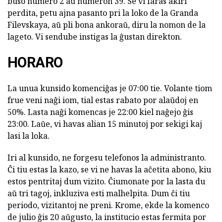
buso numero 2 aŭ numeron 39. Se vi faras akiri
perdita, petu ajna pasanto pri la loko de la Granda
Filevskaya, aŭ pli bona ankoraŭ, diru la nomon de la
lageto. Vi sendube instigas la ĝustan direkton.
HORARO
La unua kunsido komenciĝas je 07:00 tie. Volante tiom
frue veni naĝi iom, tial estas rabato por alaŭdoj en
50%. Lasta naĝi komencas je 22:00 kiel naĝejo ĝis
23:00. Laŭe, vi havas alian 15 minutoj por sekigi kaj
lasi la loka.
Iri al kunsido, ne forgesu telefonos la administranto.
Ĉi tiu estas la kazo, se vi ne havas la aĉetita abono, kiu
estos pentritaj dum vizito. Ĉiumonate por la lasta du
aŭ tri tagoj, inkluziva esti malhelpita. Dum ĉi tiu
periodo, vizitantoj ne preni. Krome, ekde la komenco
de julio ĝis 20 aŭgusto, la institucio estas fermita por