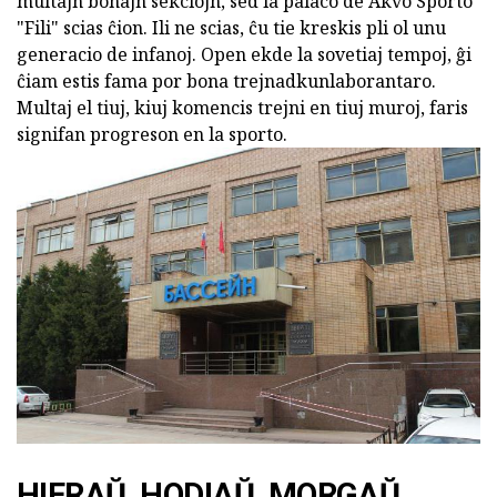
multajn bonajn sekciojn, sed la palaco de Akvo Sporto
"Fili" scias ĉion. Ili ne scias, ĉu tie kreskis pli ol unu
generacio de infanoj. Open ekde la sovetiaj tempoj, ĝi
ĉiam estis fama por bona trejnadkunlaborantaro.
Multaj el tiuj, kiuj komencis trejni en tiuj muroj, faris
signifan progreson en la sporto.
HIERAŬ, HODIAŬ, MORGAŬ