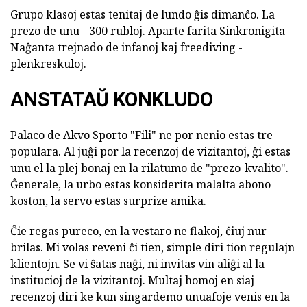
Grupo klasoj estas tenitaj de lundo ĝis dimanĉo. La
prezo de unu - 300 rubloj. Aparte farita Sinkronigita
Naĝanta trejnado de infanoj kaj freediving -
plenkreskuloj.
ANSTATAŬ KONKLUDO
Palaco de Akvo Sporto "Fili" ne por nenio estas tre
populara. Al juĝi por la recenzoj de vizitantoj, ĝi estas
unu el la plej bonaj en la rilatumo de "prezo-kvalito".
Ĝenerale, la urbo estas konsiderita malalta abono
koston, la servo estas surprize amika.
Ĉie regas pureco, en la vestaro ne flakoj, ĉiuj nur
brilas. Mi volas reveni ĉi tien, simple diri tion regulajn
klientojn. Se vi ŝatas naĝi, ni invitas vin aliĝi al la
institucioj de la vizitantoj. Multaj homoj en siaj
recenzoj diri ke kun singardemo unuafoje venis en la