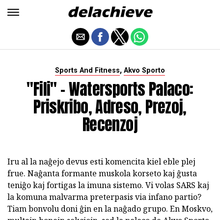
,
Sports And Fitness
Akvo Sporto
"Fili" - Watersports Palaco:
Priskribo, Adreso, Prezoj,
Recenzoj
Iru al la naĝejo devus esti komencita kiel eble plej
frue. Naĝanta formante muskola korseto kaj ĝusta
teniĝo kaj fortigas la imuna sistemo. Vi volas SARS kaj
la komuna malvarma preterpasis via infano partio?
Tiam bonvolu doni ĝin en la naĝado grupo. En Moskvo,