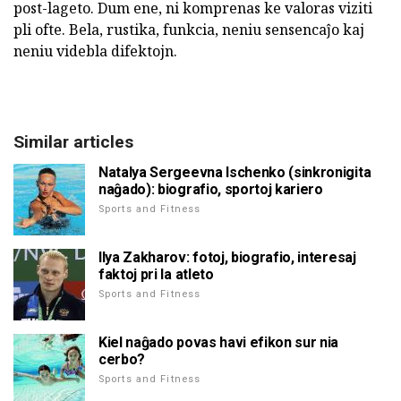
post-lageto. Dum ene, ni komprenas ke valoras viziti
pli ofte. Bela, rustika, funkcia, neniu sensencaĵo kaj
neniu videbla difektojn.
Similar articles
Natalya Sergeevna Ischenko (sinkronigita
naĝado): biografio, sportoj kariero
Sports and Fitness
Ilya Zakharov: fotoj, biografio, interesaj
faktoj pri la atleto
Sports and Fitness
Kiel naĝado povas havi efikon sur nia
cerbo?
Sports and Fitness