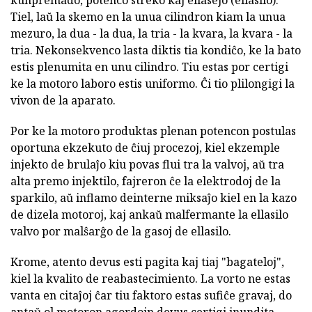
Tiel, laŭ la skemo en la unua cilindron kiam la unua
mezuro, la dua - la dua, la tria - la kvara, la kvara - la
tria. Nekonsekvenco lasta diktis tia kondiĉo, ke la bato
estis plenumita en unu cilindro. Tiu estas por certigi
ke la motoro laboro estis uniformo. Ĉi tio plilongigi la
vivon de la aparato.
Por ke la motoro produktas plenan potencon postulas
oportuna ekzekuto de ĉiuj procezoj, kiel ekzemple
injekto de brulaĵo kiu povas flui tra la valvoj, aŭ tra
alta premo injektilo, fajreron ĉe la elektrodoj de la
sparkilo, aŭ inflamo deinterne miksaĵo kiel en la kazo
de dizela motoroj, kaj ankaŭ malfermante la ellasilo
valvo por malŝarĝo de la gasoj de ellasilo.
Krome, atento devus esti pagita kaj tiaj "bagateloj",
kiel la kvalito de reabastecimiento. La vorto ne estas
vanta en citaĵoj ĉar tiu faktoro estas sufiĉe gravaj, do
antaŭ ol motoron agordojn devus certigi inundita