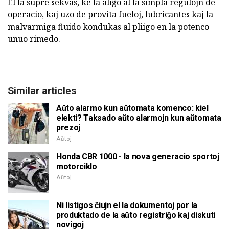
El la supre sekvas, ke la aliĝo al la simpla regulojn de
operacio, kaj uzo de provita fueloj, lubricantes kaj la
malvarmiga fluido kondukas al pliigo en la potenco
unuo rimedo.
Similar articles
Aŭto alarmo kun aŭtomata komenco: kiel
elekti? Taksado aŭto alarmojn kun aŭtomata
prezoj
Aŭtoj
Honda CBR 1000 - la nova generacio sportoj
motorciklo
Aŭtoj
Ni listigos ĉiujn el la dokumentoj por la
produktado de la aŭto registriĝo kaj diskuti
novigoj