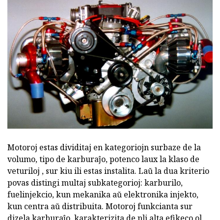
Motoroj estas dividitaj en kategoriojn surbaze de la
volumo, tipo de karburaĵo, potenco laux la klaso de
veturiloj , sur kiu ili estas instalita. Laŭ la dua kriterio
povas distingi multaj subkategorioj: karburilo,
fuelinjekcio, kun mekanika aŭ elektronika injekto,
kun centra aŭ distribuita. Motoroj funkcianta sur
dizela karburaĵo, karakterizita de pli alta efikeco ol