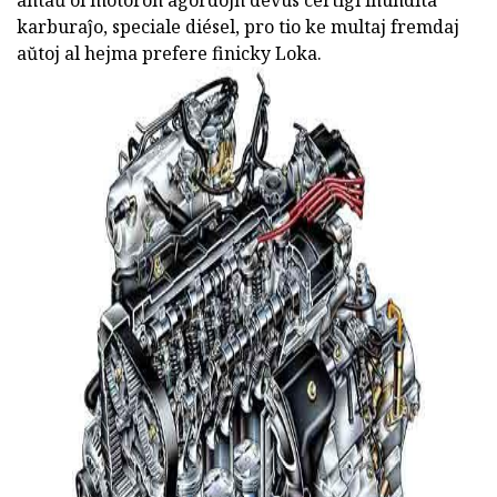
karburaĵo, speciale diésel, pro tio ke multaj fremdaj
aŭtoj al hejma prefere finicky Loka.