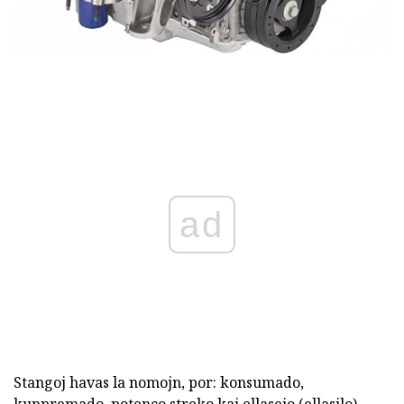
ad
Stangoj havas la nomojn, por: konsumado,
kunpremado, potenco streko kaj ellasejo (ellasilo).