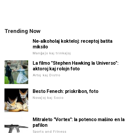
Trending Now
Ne-alkoholaj kokteloj: receptoj batita
miksilo
Manĝaĵo kaj trinkaĵoj
La filmo "Stephen Hawking la Universo":
aktoroj kaj rolojn foto
Artoj kaj Distro
Besto Fenech: priskribon, foto
Novaĵoj kaj Socio
Mitraleto "Vortex": la potenco maŝino en la
pafilon
Sports and Fitness