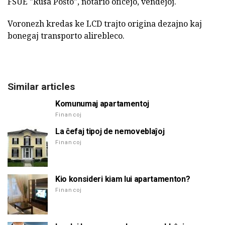
FSUE "Rusa Poŝto", notario oficejo, vendejoj.
Voronezh kredas ke LCD trajto origina dezajno kaj
bonegaj transporto alirebleco.
Similar articles
Komunumaj apartamentoj
Financoj
La ĉefaj tipoj de nemoveblaĵoj
Financoj
Kio konsideri kiam lui apartamenton?
Financoj