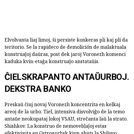
Elvolvanta liaj limoj, ŝi persiste konkeras pli kaj pli da
teritorio. Se la rapideco de demolición de malaktuala
konstruaĵoj daŭras, post dek jaroj Voronezh komenci
kaduka kvin-etaĝa konstruaĵo anstataŭis.
ĈIELSKRAPANTO ANTAŬURBOJ.
DEKSTRA BANKO
Preskaŭ ĉiuj novaj Voronezh koncentrita en kelkaj
areoj de la urbo. Tiel, intensiva disvolviĝo de la temo
antaŭe neokupataj lokoj VSAU, streĉanta laŭ la strato.
Shishkov. La konstruo de nemoveblaĵoj estas
efektivigita en Ostrogozhsk kiun abuts la Shilovo