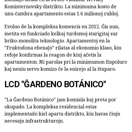
Kominternovsky distrikto. La minimuma kosto de
unu-ĉambra apartamento estas 1.6 milionoj rubloj.
Evoluo de la kompleksa komencis en 2012. Ĝis nun,
metita en funkciado kelkaj turdomoj starigitaj sur
briko-monolita teknologio. Apartamentoj en la
"Fruktodona ebenaĵo" rilatas al ekonomio klaso, kiu
refoje konfirmas la reagon de kiuj aĉetis la
apartamenton. Ni parolas pri la minimumon finpoluro
kaj neniu servo komizo ĉe la enirejo al la ŝtuparo.
LCD "ĜARDENO BOTÁNICO"
"La Ĝardeno Botánico" jam komisiis kaj preta por
okupado. La kompleksa residencial estas
implementado kiel aparta distrikto, kiu havas ĉiujn
necesajn infrastrukturojn.