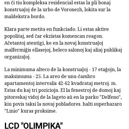
en ĉi tiu kompleksa residencial estas la pli bonaj
konstruaĵoj de la urbo de Voronezh, lokita sur la
maldekstra bordo.
Klara parte metita en funkciado. Li estas aktive
popolitaj, sed ĉar ekzistas komencan reagon.
Aĉetantoj atentigi, ke en la novaj konstruaĵoj
malfermiĝis ellasejoj, beleco salonoj kaj aliaj publikaj
organizaĵoj.
La minimuma alteco de la konstruaĵoj - 17 etaĝojn, la
maksimuma - 25. La areo de unu-ĉambro
apartamentoj intervalis 42-62 kvadrataj metroj. m.
Estas du kaj tri poziciojn. El la fenestroj de domoj kaj
pitoreskaj vidoj de la lageto aŭ en la parko "Delfeno",
kiu povis taksi la novaj pobladores. halti superbazaro
"Linio" kuras proksime.
LCD "OLIMPIKA"