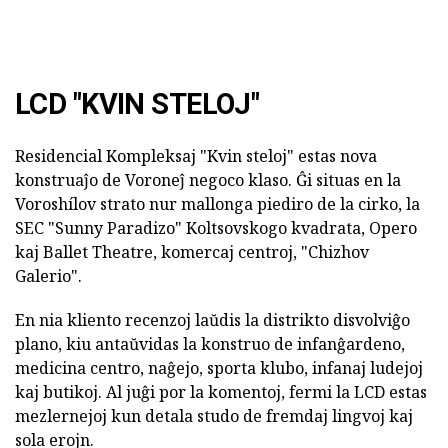
LCD "KVIN STELOJ"
Residencial Kompleksaj "Kvin steloj" estas nova
konstruaĵo de Voroneĵ negoco klaso. Ĝi situas en la
Voroshílov strato nur mallonga piediro de la cirko, la
SEC "Sunny Paradizo" Koltsovskogo kvadrata, Opero
kaj Ballet Theatre, komercaj centroj, "Chizhov
Galerio".
En nia kliento recenzoj laŭdis la distrikto disvolviĝo
plano, kiu antaŭvidas la konstruo de infanĝardeno,
medicina centro, naĝejo, sporta klubo, infanaj ludejoj
kaj butikoj. Al juĝi por la komentoj, fermi la LCD estas
mezlernejoj kun detala studo de fremdaj lingvoj kaj
sola erojn.