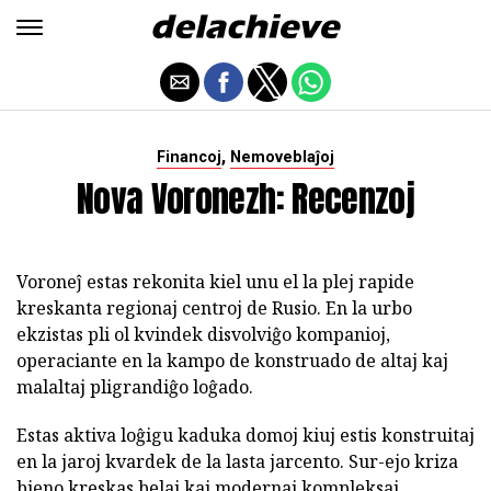
,
Financoj
Nemoveblaĵoj
Nova Voronezh: Recenzoj
Voroneĵ estas rekonita kiel unu el la plej rapide
kreskanta regionaj centroj de Rusio. En la urbo
ekzistas pli ol kvindek disvolviĝo kompanioj,
operaciante en la kampo de konstruado de altaj kaj
malaltaj pligrandiĝo loĝado.
Estas aktiva loĝigu kaduka domoj kiuj estis konstruitaj
en la jaroj kvardek de la lasta jarcento. Sur-ejo kriza
bieno kreskas belaj kaj modernaj kompleksaj