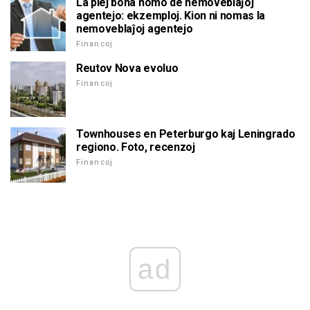
La plej bona nomo de nemoveblaĵoj
agentejo: ekzemploj. Kion ni nomas la
nemoveblaĵoj agentejo
Financoj
Reutov Nova evoluo
Financoj
Townhouses en Peterburgo kaj Leningrado
regiono. Foto, recenzoj
Financoj
ad