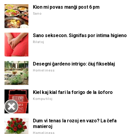
Kion mi povas manĝi post 6 pm
Sano
Sano seksecon. Signifas por intima higieno
Rilatoj
Desegni ĝardeno intrigo: ĉiuj fikseblaj
Homeliness
Kiel kaj kial fari la forigo de la ŝoforo
Komputiloj
Dum vi tenas la rozoj en vazo? La ĉefa
manieroj
Homeliness