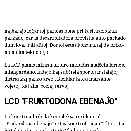
najbaraĵo loĝantoj parolas bone pri la situacio kun
parkado, ĉar la desarrolladora provizita aŭto parkado
dum kvar mil aŭtoj. Domoj estas konstruitaj de briko-
monolita teknologio.
La LCD planis infrastrukturo inkludas malĉefa lernejo,
infanĝardeno, ludejo kaj subĉiela sportoj instalaĵoj,
distraj kaj parko areoj, Biciklanta kaj marŝante
vojetoj, kaj aliaj sociaj servoj.
LCD "FRUKTODONA EBENAĴO"
La konstruado de la kompleksa residencial
"Fruktodona ebenaĵo" estas konstrufirmao "Eltar". La
instalaĵo situas en la strato Vladimir Nevsky