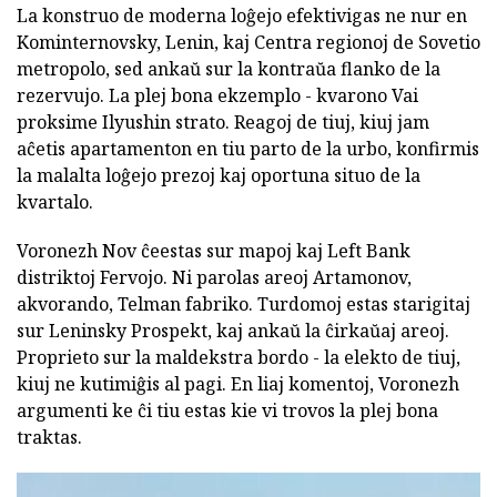
La konstruo de moderna loĝejo efektivigas ne nur en
Kominternovsky, Lenin, kaj Centra regionoj de Sovetio
metropolo, sed ankaŭ sur la kontraŭa flanko de la
rezervujo. La plej bona ekzemplo - kvarono Vai
proksime Ilyushin strato. Reagoj de tiuj, kiuj jam
aĉetis apartamenton en tiu parto de la urbo, konfirmis
la malalta loĝejo prezoj kaj oportuna situo de la
kvartalo.
Voronezh Nov ĉeestas sur mapoj kaj Left Bank
distriktoj Fervojo. Ni parolas areoj Artamonov,
akvorando, Telman fabriko. Turdomoj estas starigitaj
sur Leninsky Prospekt, kaj ankaŭ la ĉirkaŭaj areoj.
Proprieto sur la maldekstra bordo - la elekto de tiuj,
kiuj ne kutimiĝis al pagi. En liaj komentoj, Voronezh
argumenti ke ĉi tiu estas kie vi trovos la plej bona
traktas.