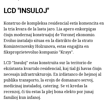
LCD "INSULOJ"
Konstruo de kompleksa residencial estis komencita en
la tria kvara de la lasta jaro. Lia apero enkorpigas
ĉiujn modernaj konstruaĵoj de Voroneĵ ekonomio.
Evoluo instalaĵo situas en la distrikto de la strato
Kominternovsky Holzunova, estas engaĝita en
fiksproprietevoluo kompanio "Krays".
LCD "Insuloj" estas konstruita sur la teritorio de
ekzistanta kvartalo residencial, kaj tial ĝi havas ĉiujn
necesajn infrastrukturojn. En irdistanco de hejmoj al
publika transporto, la erojn de domanaro servoj,
medicinaj instaladoj, catering. Se vi kredas la
recenzoj, ĉi tiu estas la plej bona elekto por junaj
familioj kun infanoj.