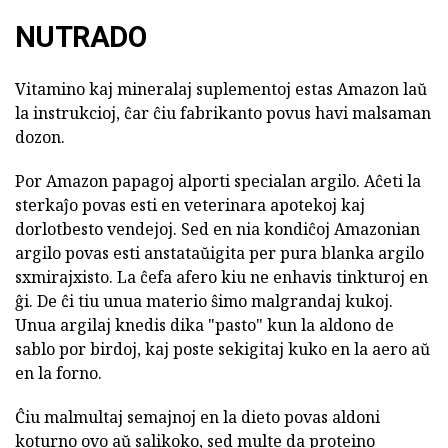
NUTRADO
Vitamino kaj mineralaj suplementoj estas Amazon laŭ
la instrukcioj, ĉar ĉiu fabrikanto povus havi malsaman
dozon.
Por Amazon papagoj alporti specialan argilo. Aĉeti la
sterkaĵo povas esti en veterinara apotekoj kaj
dorlotbesto vendejoj. Sed en nia kondiĉoj Amazonian
argilo povas esti anstataŭigita per pura blanka argilo
sxmirajxisto. La ĉefa afero kiu ne enhavis tinkturoj en
ĝi. De ĉi tiu unua materio ŝimo malgrandaj kukoj.
Unua argilaj knedis dika "pasto" kun la aldono de
sablo por birdoj, kaj poste sekigitaj kuko en la aero aŭ
en la forno.
Ĉiu malmultaj semajnoj en la dieto povas aldoni
koturno ovo aŭ salikoko, sed multe da proteino