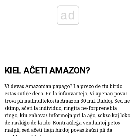
ad
KIEL AĈETI AMAZON?
Vi devas Amazonian papago? La prezo de tiu birdo
estas sufiĉe deca. En la infanvartejo, Vi apenaŭ povas
trovi pli malmultekosta Amazon 30 mil. Rubloj. Sed ne
skimp, aĉeti la individuo, ringita ne-forprenebla
ringo, kiu enhavas informojn pri la aĝo, sekso kaj loko
de naskiĝo de la ido. Kontraŭleĝa vendantoj petos
malpli, sed aĉeti tiajn birdoj povas kaŭzi pli da