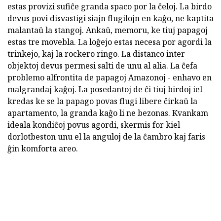
estas provizi sufiĉe granda spaco por la ĉeloj. La birdo
devus povi disvastigi siajn flugilojn en kaĝo, ne kaptita
malantaŭ la stangoj. Ankaŭ, memoru, ke tiuj papagoj
estas tre movebla. La loĝejo estas necesa por agordi la
trinkejo, kaj la rockero ringo. La distanco inter
objektoj devus permesi salti de unu al alia. La ĉefa
problemo alfrontita de papagoj Amazonoj - enhavo en
malgrandaj kaĝoj. La posedantoj de ĉi tiuj birdoj iel
kredas ke se la papago povas flugi libere ĉirkaŭ la
apartamento, la granda kaĝo li ne bezonas. Kvankam
ideala kondiĉoj povus agordi, skermis for kiel
dorlotbeston unu el la anguloj de la ĉambro kaj faris
ĝin komforta areo.