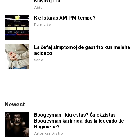
Maŝinoj Lfa
Aŭtoj
Kiel staras AM-PM-tempo?
Formado
La ĉefaj simptomoj de gastrito kun malalta
acideco
Sano
Newest
Boogeyman - kiu estas? Ĉu ekzistas
Boogeyman kaj li rigardas la legendo de
Bugimene?
Artoj kaj Distro