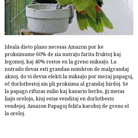
Ideala dieto plano necesas Amazon por ke
proksimume 60% de sia nutraĵo farita fruktoj kaj
legomoj, kaj 40% restos en la greno miksaĵo. La
nutrado devas esti grandan nombron de malgrandaj
aknoj, do vi devus elekti la miksaĵo por mezaj papagoj,
eĉ dorlotbestoj sin pli proksima al grandaj birdoj. Se
la papago rifuzas milio kaj kanario herbo, ĝi metas
liajn orelojn, kiuj estas venditaj en dorlotbesto
vendejoj. Amazon Papagoj feliĉa karoboj de greno el
la oreloj.