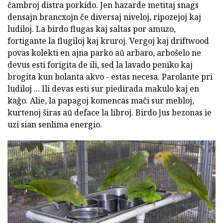
ĉambroj distra porkido. Jen hazarde metitaj snags
densajn brancxojn ĉe diversaj niveloj, ripozejoj kaj
ludiloj. La birdo flugas kaj saltas por amuzo,
fortigante la flugiloj kaj kruroj. Vergoj kaj driftwood
povas kolekti en ajna parko aŭ arbaro, arboŝelo ne
devus esti forigita de ili, sed la lavado peniko kaj
brogita kun bolanta akvo - estas necesa. Parolante pri
ludiloj ... Ili devas esti sur piedirada makulo kaj en
kaĝo. Alie, la papagoj komencas maĉi sur mebloj,
kurtenoj ŝiras aŭ deface la libroj. Birdo ĵus bezonas ie
uzi sian senlima energio.