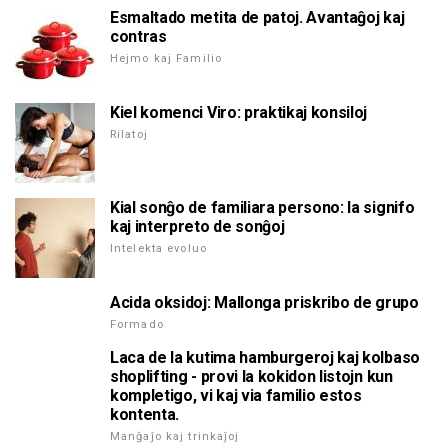
Esmaltado metita de patoj. Avantaĝoj kaj
contras
Hejmo kaj Familio
Kiel komenci Viro: praktikaj konsiloj
Rilatoj
Kial sonĝo de familiara persono: la signifo
kaj interpreto de sonĝoj
Intelekta evoluo
Acida oksidoj: Mallonga priskribo de grupo
Formado
Laca de la kutima hamburgeroj kaj kolbaso
shoplifting - provi la kokidon listojn kun
kompletigo, vi kaj via familio estos
kontenta.
Manĝaĵo kaj trinkaĵoj