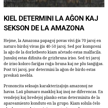
KIEL DETERMINI LA AĜON KAJ
SEKSON DE LA AMAZONA
Hejme, la Amazona papagoj povas vivi ĝis 70 jaroj en
naturo birdoj vivas ĝis 40-50 jaroj. Sed por kompreni
la aĝo de la dorlotbesto kiam aĉetado estas malfacila.
Junuloj estas difinita de grizbruna iriso. Sed tri jaroj
de iriso koloro fariĝas ruĝa-bruna kaj ne plu ŝanĝiĝas.
Post tri jaroj, por determini la aĝon de birdo estas
preskaŭ neebla.
Prononcita seksajn karakterizaĵojn amazonoj ne
havas. Laŭ plumaro maskloj kaj inoj ne diferencas. En
vendejoj kaj bredejoj planko estas determinita de la
apareamiento konduto en la grupo. Kiam solula ĉelo