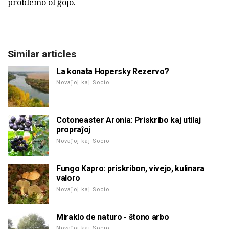
problemo ol ĝojo.
Similar articles
La konata Hopersky Rezervo?
Novaĵoj kaj Socio
Cotoneaster Aronia: Priskribo kaj utilaj
propraĵoj
Novaĵoj kaj Socio
Fungo Kapro: priskribon, vivejo, kulinara
valoro
Novaĵoj kaj Socio
Miraklo de naturo - ŝtono arbo
Novaĵoj kaj Socio