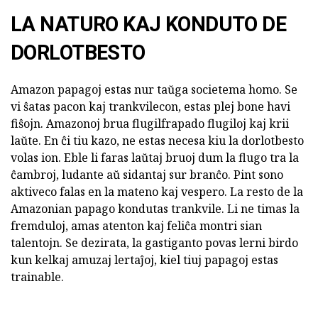
LA NATURO KAJ KONDUTO DE
DORLOTBESTO
Amazon papagoj estas nur taŭga societema homo. Se
vi ŝatas pacon kaj trankvilecon, estas plej bone havi
fiŝojn. Amazonoj brua flugilfrapado flugiloj kaj krii
laŭte. En ĉi tiu kazo, ne estas necesa kiu la dorlotbesto
volas ion. Eble li faras laŭtaj bruoj dum la flugo tra la
ĉambroj, ludante aŭ sidantaj sur branĉo. Pint sono
aktiveco falas en la mateno kaj vespero. La resto de la
Amazonian papago kondutas trankvile. Li ne timas la
fremduloj, amas atenton kaj feliĉa montri sian
talentojn. Se dezirata, la gastiganto povas lerni birdo
kun kelkaj amuzaj lertaĵoj, kiel tiuj papagoj estas
trainable.