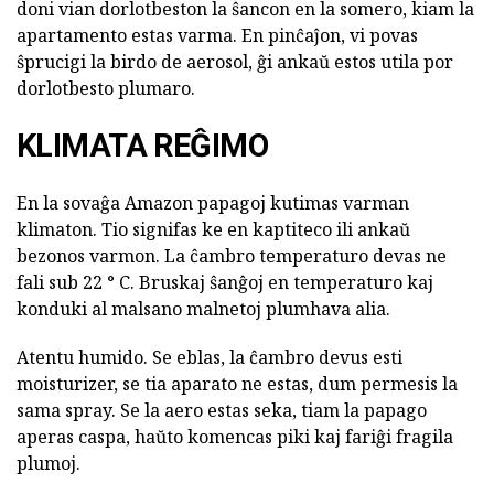
doni vian dorlotbeston la ŝancon en la somero, kiam la
apartamento estas varma. En pinĉaĵon, vi povas
ŝprucigi la birdo de aerosol, ĝi ankaŭ estos utila por
dorlotbesto plumaro.
KLIMATA REĜIMO
En la sovaĝa Amazon papagoj kutimas varman
klimaton. Tio signifas ke en kaptiteco ili ankaŭ
bezonos varmon. La ĉambro temperaturo devas ne
fali sub 22 ° C. Bruskaj ŝanĝoj en temperaturo kaj
konduki al malsano malnetoj plumhava alia.
Atentu humido. Se eblas, la ĉambro devus esti
moisturizer, se tia aparato ne estas, dum permesis la
sama spray. Se la aero estas seka, tiam la papago
aperas caspa, haŭto komencas piki kaj fariĝi fragila
plumoj.