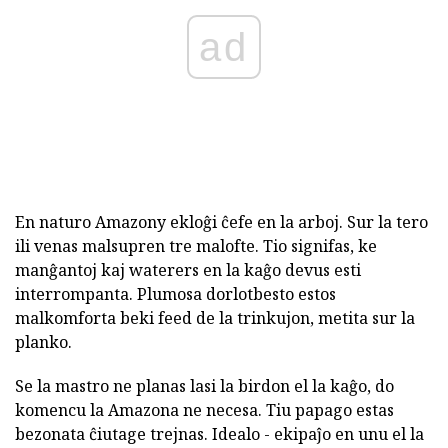
ad
En naturo Amazony ekloĝi ĉefe en la arboj. Sur la tero
ili venas malsupren tre malofte. Tio signifas, ke
manĝantoj kaj waterers en la kaĝo devus esti
interrompanta. Plumosa dorlotbesto estos
malkomforta beki feed de la trinkujon, metita sur la
planko.
Se la mastro ne planas lasi la birdon el la kaĝo, do
komencu la Amazona ne necesa. Tiu papago estas
bezonata ĉiutage trejnas. Idealo - ekipaĵo en unu el la