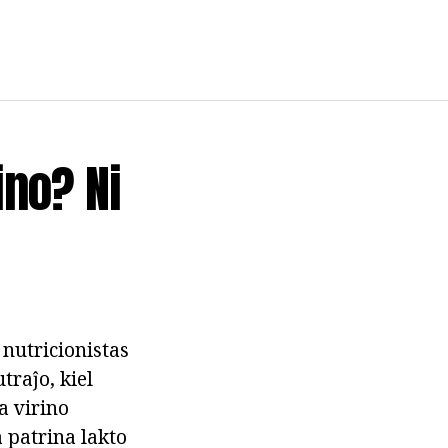
ino? Ni
nutricionistas
traĵo, kiel
a virino
a patrina lakto