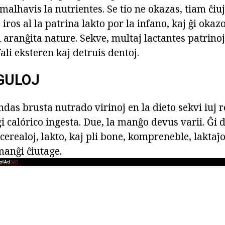
 malhavis la nutrientes. Se tio ne okazas, tiam ĉiu
iros al la patrina lakto por la infano, kaj ĝi okazo
el aranĝita nature. Sekve, multaj lactantes patrino
ali eksteren kaj detruis dentoj.
GULOJ
as brusta nutrado virinoj en la dieto sekvi iuj r
i calórico ingesta. Due, la manĝo devus varii. Ĝi
 cerealoj, lakto, kaj pli bone, kompreneble, laktaĵo
anĝi ĉiutage.