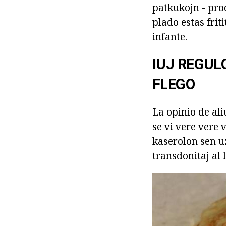
patkukojn - prod
plado estas frit
infante.
IUJ REGUL
FLEGO
La opinio de ali
se vi vere vere 
kaserolon sen uz
transdonitaj al l