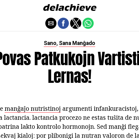
Sano
Sana Manĝado
,
Povas Patkukojn Vartist
Lernas!
de
manĝaĵo nutristinoj
argumenti infankuracistoj, 
a lactancia. lactancia procezo ne estas tuŝita de nu
atrina lakto kontrolo hormonojn. Sed manĝi fleg
ekvaj kialoj: por plibonigi la nutran valoron de l