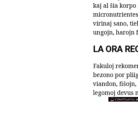
kaj al ŝia korpo
micronutrientes 
virinaj sano, ti
ungojn, harojn f
LA ORA RE
Fakuloj rekomend
bezono por pliig
viandon, fiŝojn,
legomoj devus m