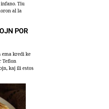
 infano. Tiu
loron al la
KOJN POR
as ema kredi ke
r Teflon
jn, kaj ili estos