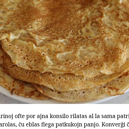
rinoj ofte por ajna konsilo rilatas al la sama patrin
rolas, ĉu eblas flega patkukojn panjo. Konverĝi ĉ