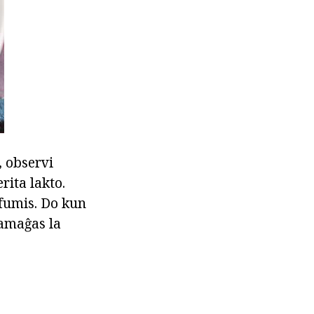
, observi
rita lakto.
 fumis. Do kun
damaĝas la