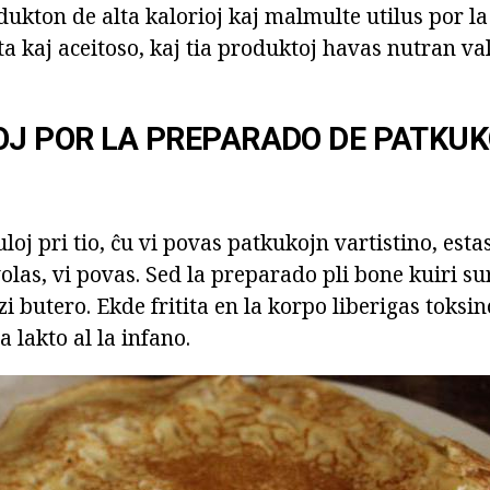
ukton de alta kalorioj kaj malmulte utilus por la
ita kaj aceitoso, kaj tia produktoj havas nutran va
OJ POR LA PREPARADO DE PATKU
uloj pri tio, ĉu vi povas patkukojn vartistino, est
volas, vi povas. Sed la preparado pli bone kuiri su
i butero. Ekde fritita en la korpo liberigas toksino
a lakto al la infano.