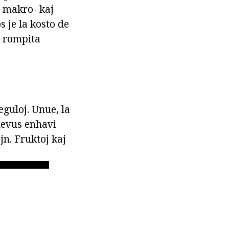
j makro- kaj
s je la kosto de
j rompita
eguloj. Unue, la
 devus enhavi
jn. Fruktoj kaj