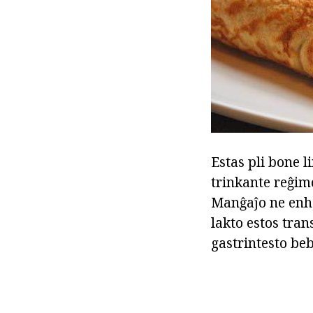
Estas pli bone l
trinkante reĝimo
Manĝaĵo ne enha
lakto estos tran
gastrintesto beb