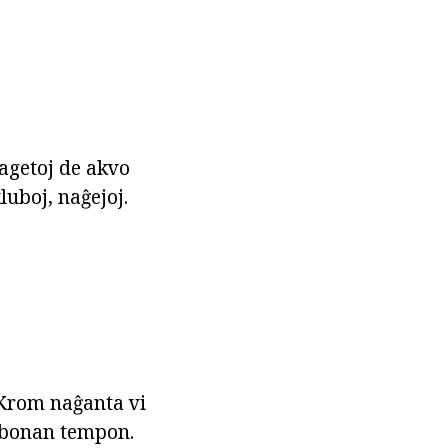
lagetoj de akvo
luboj, naĝejoj.
 Krom naĝanta vi
s bonan tempon.