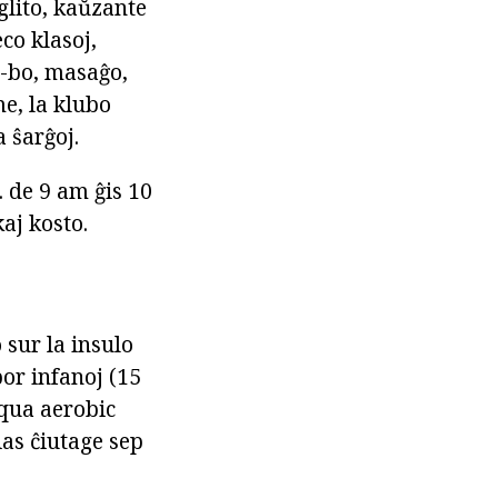
glito, kaŭzante
co klasoj,
ai-bo, masaĝo,
me, la klubo
 ŝarĝoj.
 de 9 am ĝis 10
aj kosto.
sur la insulo
or infanoj (15
aqua aerobic
ias ĉiutage sep