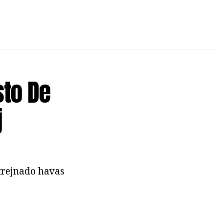
sto De
j
 trejnado havas