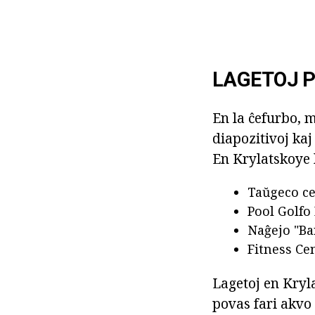
LAGETOJ 
En la ĉefurbo, m
diapozitivoj kaj
En Krylatskoye k
Taŭgeco ce
Pool Golfo 
Naĝejo "Ba
Fitness Cen
Lagetoj en Kryl
povas fari akvo