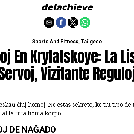
Sports And Fitness
Taŭgeco
,
oj En Krylatskoye: La Li
Servoj, Vizitante Regulo
reskaŭ ĉiuj homoj. Ne estas sekreto, ke tiu tipo de
 al la tuta homa korpo.
OJ DE NAĜADO