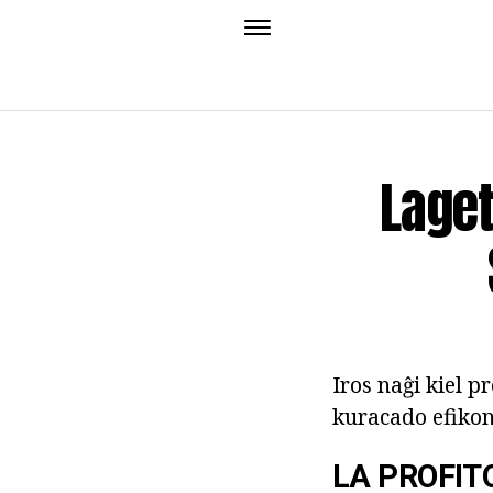
Laget
Iros naĝi kiel p
kuracado efikon
LA PROFIT