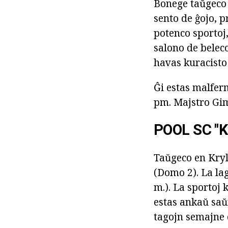
Bonege taŭgeco 
sento de ĝojo, p
potenco sportoj,
salono de beleco
havas kuracisto 
Ĝi estas malfer
pm. Majstro Gimn
POOL SC "
Taŭgeco en Kryl
(Domo 2). La la
m.). La sportoj
estas ankaŭ saŭn
tagojn semajne d