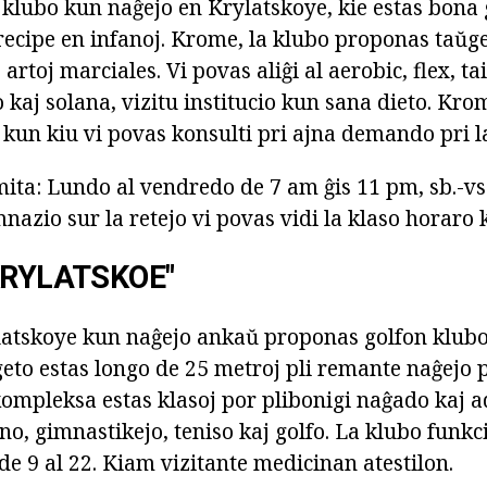
klubo kun naĝejo en Krylatskoye, kie estas bona 
recipe en infanoj. Krome, la klubo proponas taŭge
 artoj marciales. Vi povas aliĝi al aerobic, flex, t
 kaj solana, vizitu institucio kun sana dieto. Kro
kun kiu vi povas konsulti pri ajna demando pri la
mita: Lundo al vendredo de 7 am ĝis 11 pm, sb.-vs.
azio sur la retejo vi povas vidi la klaso horaro k
KRYLATSKOE"
atskoye kun naĝejo ankaŭ proponas golfon klubo 
geto estas longo de 25 metroj pli remante naĝejo p
 kompleksa estas klasoj por plibonigi naĝado kaj 
o, gimnastikejo, teniso kaj golfo. La klubo funkc
e 9 al 22. Kiam vizitante medicinan atestilon.