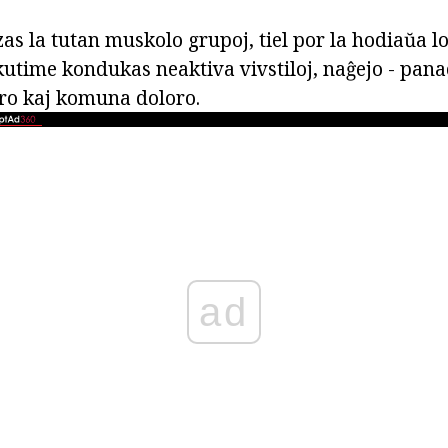
uzas la tutan muskolo grupoj, tiel por la hodiaŭa l
kutime kondukas neaktiva vivstiloj, naĝejo - pan
ro kaj komuna doloro.
ad