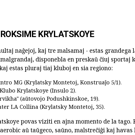
PROKSIME KRYLATSKOYE
ultaj naĝejoj, kaj tre malsamaj - estas grandega 
 malgrandaj, disponebla en preskaŭ ĉiuj sportaj k
aj estas pluraj tiaj kluboj en sia regiono:
ntro MG (Krylatsky Montetoj, Konstruaĵo 5/1).
Klubo Krylatskoye (Insulo 2).
rvikha" (aŭtovojo Podushkinskoe, 19).
ter LA Collina (Krylatsky Montetoj, 35).
atskoye povas viziti en ajna momento de la tago.
 aerobic aŭ taŭgeco, saŭno, malstreĉiĝi kaj hava