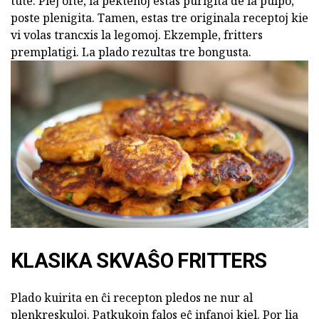
tute. Plej ofte, la pektenoj estas purigita de la pulpo,
poste plenigita. Tamen, estas tre originala receptoj kie
vi volas trancxis la legomoj. Ekzemple, fritters
premplatigi. La plado rezultas tre bongusta.
KLASIKA SKVAŜO FRITTERS
Plado kuirita en ĉi recepton pledos ne nur al
plenkreskuloj. Patkukojn falos eĉ infanoj kiel. Por lia