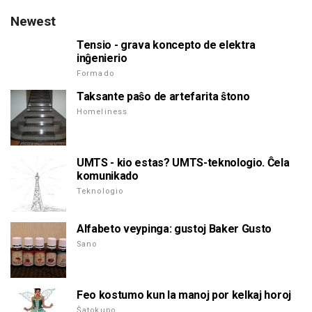
Newest
Tensio - grava koncepto de elektra
inĝenierio
Formado
Taksante paŝo de artefarita ŝtono
Homeliness
UMTS - kio estas? UMTS-teknologio. Ĉela
komunikado
Teknologio
Alfabeto veypinga: gustoj Baker Gusto
Sano
Feo kostumo kun la manoj por kelkaj horoj
Ŝatokupo