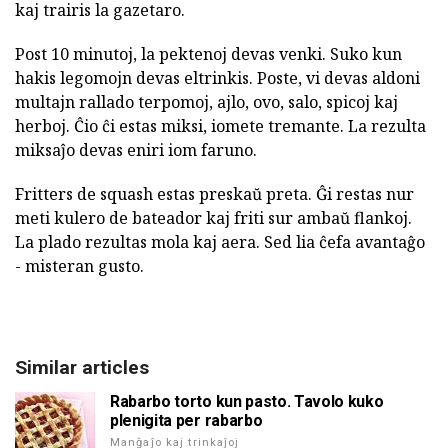
kaj trairis la gazetaro.
Post 10 minutoj, la pektenoj devas venki. Suko kun
hakis legomojn devas eltrinkis. Poste, vi devas aldoni
multajn rallado terpomoj, ajlo, ovo, salo, spicoj kaj
herboj. Ĉio ĉi estas miksi, iomete tremante. La rezulta
miksaĵo devas eniri iom faruno.
Fritters de squash estas preskaŭ preta. Ĝi restas nur
meti kulero de bateador kaj friti sur ambaŭ flankoj.
La plado rezultas mola kaj aera. Sed lia ĉefa avantaĝo
- misteran gusto.
Similar articles
Rabarbo torto kun pasto. Tavolo kuko
plenigita per rabarbo
Manĝaĵo kaj trinkaĵoj