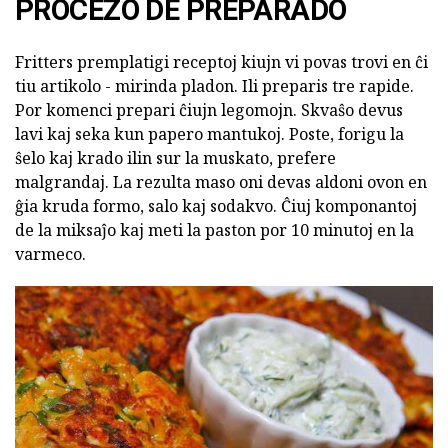
PROCEZO DE PREPARADO
Fritters premplatigi receptoj kiujn vi povas trovi en ĉi
tiu artikolo - mirinda pladon. Ili preparis tre rapide.
Por komenci prepari ĉiujn legomojn. Skvaŝo devus
lavi kaj seka kun papero mantukoj. Poste, forigu la
ŝelo kaj krado ilin sur la muskato, prefere
malgrandaj. La rezulta maso oni devas aldoni ovon en
ĝia kruda formo, salo kaj sodakvo. Ĉiuj komponantoj
de la miksaĵo kaj meti la paston por 10 minutoj en la
varmeco.