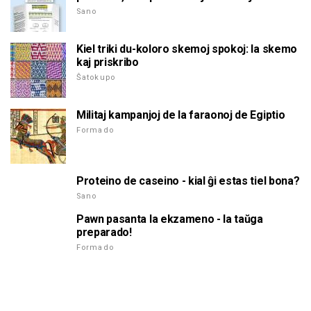
Sano
Kiel triki du-koloro skemoj spokoj: la skemo
kaj priskribo
Ŝatokupo
Militaj kampanjoj de la faraonoj de Egiptio
Formado
Proteino de caseino - kial ĝi estas tiel bona?
Sano
Pawn pasanta la ekzameno - la taŭga
preparado!
Formado