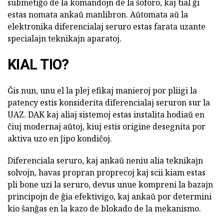
submetiĝo de la komandojn de la ŝoforo, kaj tial ĝi
estas nomata ankaŭ manlibron. Aŭtomata aŭ la
elektronika diferencialaj seruro estas farata uzante
specialajn teknikajn aparatoj.
KIAL TIO?
Ĝis nun, unu el la plej efikaj manieroj por pliigi la
patency estis konsiderita diferencialaj seruron sur la
UAZ. DAK kaj aliaj sistemoj estas instalita hodiaŭ en
ĉiuj modernaj aŭtoj, kiuj estis origine desegnita por
aktiva uzo en ĵipo kondiĉoj.
Diferenciala seruro, kaj ankaŭ neniu alia teknikajn
solvojn, havas propran proprecoj kaj scii kiam estas
pli bone uzi la seruro, devus unue kompreni la bazajn
principojn de ĝia efektivigo, kaj ankaŭ por determini
kio ŝanĝas en la kazo de blokado de la mekanismo.