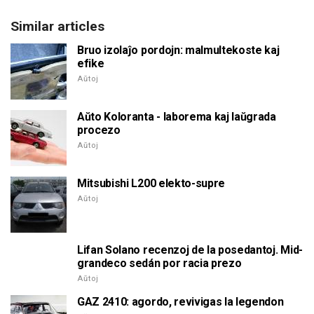
Similar articles
Bruo izolaĵo pordojn: malmultekoste kaj
efike
Aŭtoj
Aŭto Koloranta - laborema kaj laŭgrada
procezo
Aŭtoj
Mitsubishi L200 elekto-supre
Aŭtoj
Lifan Solano recenzoj de la posedantoj. Mid-
grandeco sedán por racia prezo
Aŭtoj
GAZ 2410: agordo, revivigas la legendon