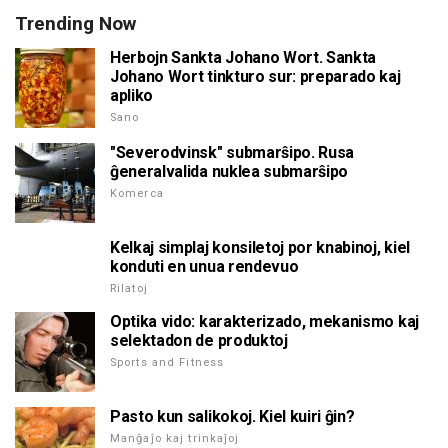
Trending Now
Herbojn Sankta Johano Wort. Sankta
Johano Wort tinkturo sur: preparado kaj
apliko
Sano
"Severodvinsk" submarŝipo. Rusa
ĝeneralvalida nuklea submarŝipo
Komerca
Kelkaj simplaj konsiletoj por knabinoj, kiel
konduti en unua rendevuo
Rilatoj
Optika vido: karakterizado, mekanismo kaj
selektadon de produktoj
Sports and Fitness
Pasto kun salikokoj. Kiel kuiri ĝin?
Manĝaĵo kaj trinkaĵoj