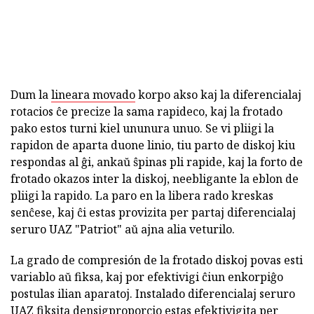
Dum la
lineara movado
korpo akso kaj la diferencialaj
rotacios ĉe precize la sama rapideco, kaj la frotado
pako estos turni kiel ununura unuo. Se vi pliigi la
rapidon de aparta duone linio, tiu parto de diskoj kiu
respondas al ĝi, ankaŭ ŝpinas pli rapide, kaj la forto de
frotado okazos inter la diskoj, neebligante la eblon de
pliigi la rapido. La paro en la libera rado kreskas
senĉese, kaj ĉi estas provizita per partaj diferencialaj
seruro UAZ "Patriot" aŭ ajna alia veturilo.
La grado de compresión de la frotado diskoj povas esti
variablo aŭ fiksa, kaj por efektivigi ĉiun enkorpiĝo
postulas ilian aparatoj. Instalado diferencialaj seruro
UAZ fiksita densigproporcio estas efektivigita per