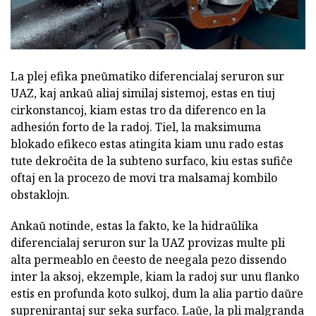
La plej efika pneŭmatiko diferencialaj seruron sur
UAZ, kaj ankaŭ aliaj similaj sistemoj, estas en tiuj
cirkonstancoj, kiam estas tro da diferenco en la
adhesión forto de la radoj. Tiel, la maksimuma
blokado efikeco estas atingita kiam unu rado estas
tute dekroĉita de la subteno surfaco, kiu estas sufiĉe
oftaj en la procezo de movi tra malsamaj kombilo
obstaklojn.
Ankaŭ notinde, estas la fakto, ke la hidraŭlika
diferencialaj seruron sur la UAZ provizas multe pli
alta permeablo en ĉeesto de neegala pezo dissendo
inter la aksoj, ekzemple, kiam la radoj sur unu flanko
estis en profunda koto sulkoj, dum la alia partio daŭre
suprenirantaj sur seka surfaco. Laŭe, la pli malgranda