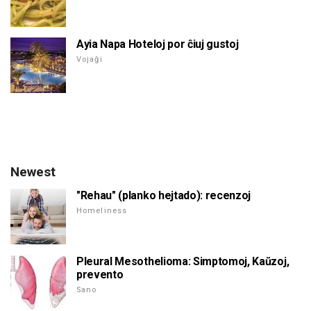
Ayia Napa Hoteloj por ĉiuj gustoj
Vojaĝi
Newest
"Rehau" (planko hejtado): recenzoj
Homeliness
Pleural Mesothelioma: Simptomoj, Kaŭzoj,
prevento
Sano