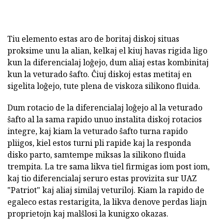
Tiu elemento estas aro de boritaj diskoj situas
proksime unu la alian, kelkaj el kiuj havas rigida ligo
kun la diferencialaj loĝejo, dum aliaj estas kombinitaj
kun la veturado ŝafto. Ĉiuj diskoj estas metitaj en
sigelita loĝejo, tute plena de viskoza silikono fluida.
Dum rotacio de la diferencialaj loĝejo al la veturado
ŝafto al la sama rapido unuo instalita diskoj rotacios
integre, kaj kiam la veturado ŝafto turna rapido
pliigos, kiel estos turni pli rapide kaj la responda
disko parto, samtempe miksas la silikono fluida
trempita. La tre sama likva tiel firmigas iom post iom,
kaj tio diferencialaj seruro estas provizita sur UAZ
"Patriot" kaj aliaj similaj veturiloj. Kiam la rapido de
egaleco estas restarigita, la likva denove perdas liajn
proprietojn kaj malŝlosi la kunigxo okazas.