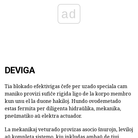
ad
DEVIGA
Tia blokado efektivigas ĉefe per uzado speciala cam
maniko provizi sufiĉe rigida ligo de la korpo membro
kun unu el la duone hakiloj. Hundo ovodemetado
estas fermita per diligenta hidraŭlika, mekanika,
pneŭmatiko aŭ elektra actuador.
La mekanikaj veturado provizas asocio ŝnurojn, leviloj
aŭ kompleta sistemo, kiu inkludas ambaŭ de tiuj