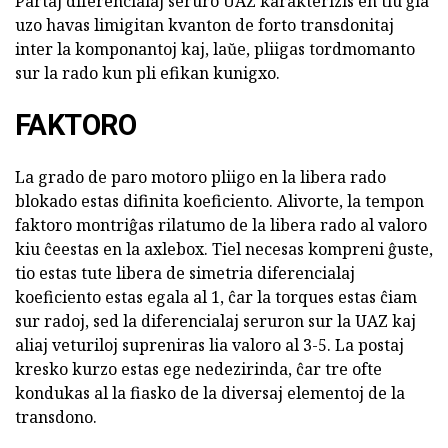
Partaj diferencialaj seruro UAZ karakterizis en tiu ĝia
uzo havas limigitan kvanton de forto transdonitaj
inter la komponantoj kaj, laŭe, pliigas tordmomanto
sur la rado kun pli efikan kunigxo.
FAKTORO
La grado de paro motoro pliigo en la libera rado
blokado estas difinita koeficiento. Alivorte, la tempon
faktoro montriĝas rilatumo de la libera rado al valoro
kiu ĉeestas en la axlebox. Tiel necesas kompreni ĝuste,
tio estas tute libera de simetria diferencialaj
koeficiento estas egala al 1, ĉar la torques estas ĉiam
sur radoj, sed la diferencialaj seruron sur la UAZ kaj
aliaj veturiloj supreniras lia valoro al 3-5. La postaj
kresko kurzo estas ege nedezirinda, ĉar tre ofte
kondukas al la fiasko de la diversaj elementoj de la
transdono.