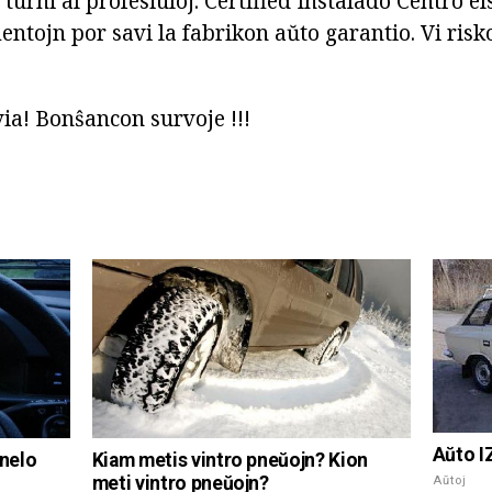
turni al profesiuloj. Certified Instalado Centro e
ntojn por savi la fabrikon aŭto garantio. Vi risk
via! Bonŝancon survoje !!!
Aŭto I
anelo
Kiam metis vintro pneŭojn? Kion
meti vintro pneŭojn?
Aŭtoj