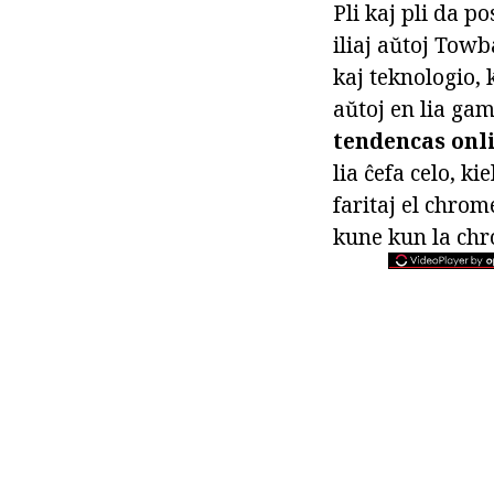
Pli kaj pli da p
iliaj aŭtoj Towb
kaj teknologio, 
aŭtoj en lia ga
tendencas onli
lia ĉefa celo, k
faritaj el chrom
kune kun la chr