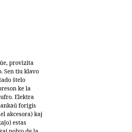
ŭe, provizita
. Sen tiu klavo
tado ŝtelo
preson ke la
ufro. Elektra
j ankaŭ forigis
iel akcesora) kaj
aĵo) estas
kaj polvo de la