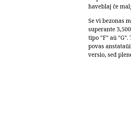
haveblaj ĉe mal
Se vi bezonas m
superante 3,500 
tipo "F" aŭ "G". 
povas anstataŭi 
versio, sed plen