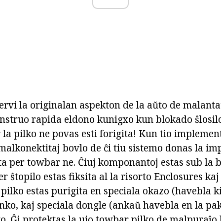
ervi la originalan aspekton de la aŭto de malanta
onstruo rapida eldono kunigxo kun blokado ŝlosilo
 la pilko ne povas esti forigita! Kun tio implemen
malkonektitaj bovlo de ĉi tiu sistemo donas la im
ta per towbar ne. Ĉiuj komponantoj estas sub la b
er ŝtopilo estas fiksita al la risorto Enclosures ka
 pilko estas purigita en speciala okazo (havebla k
unko, kaj speciala dongle (ankaŭ havebla en la pak
ko. Ĝi protektas la ujo towbar pilko de malpuraĵo 