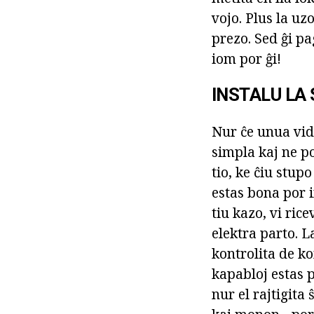
vojo. Plus la uz
prezo. Sed ĝi pa
iom por ĝi!
INSTALU LA
Nur ĉe unua vido
simpla kaj ne po
tio, ke ĉiu stup
estas bona por i
tiu kazo, vi ric
elektra parto. L
kontrolita de ko
kapabloj estas 
nur el rajtigita