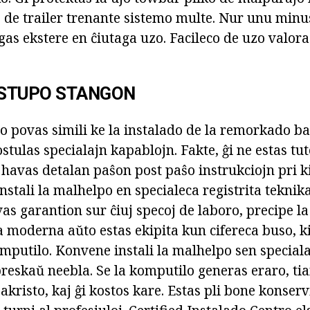
o de trailer trenante sistemo multe. Nur unu minus
gas ekstere en ĉiutaga uzo. Facileco de uzo valora
 STUPO STANGON
 povas simili ke la instalado de la remorkado bar
stulas specialajn kapablojn. Fakte, ĝi ne estas tu
o havas detalan paŝon post paŝo instrukciojn pri kie
nstali la malhelpo en specialeca registrita teknika
evas garantion sur ĉiuj specoj de laboro, precipe la
a moderna aŭto estas ekipita kun cifereca buso, k
mputilo. Konvene instali la malhelpo sen speciala
preskaŭ neebla. Se la komputilo generas eraro, ti
 ŝakristo, kaj ĝi kostos kare. Estas pli bone konser