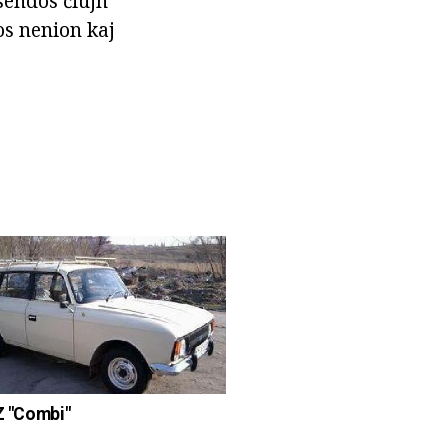
lsendos ĉiujn
os nenion kaj
Z "Combi"