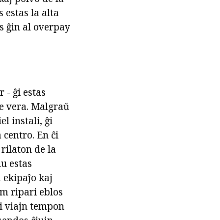
 estas la alta
s ĝin al overpay
 - ĝi estas
te vera. Malgraŭ
l instali, ĝi
 centro. En ĉi
 rilaton de la
iu estas
 ekipaĵo kaj
am ripari eblos
vi viajn tempon