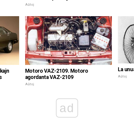
Aŭtoj
La unu
kajn
Motoro VAZ-2109. Motoro
s
agordanta VAZ-2109
Aŭtoj
Aŭtoj
ad