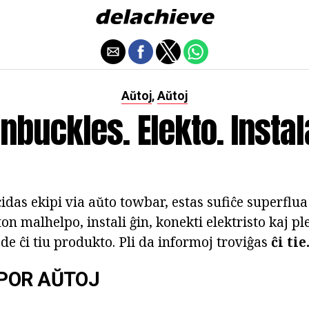
Aŭtoj
Aŭtoj
,
nbuckles. Elekto. Insta
cidas ekipi via aŭto towbar, estas sufiĉe superflu
jton malhelpo, instali ĝin, konekti elektristo kaj p
de ĉi tiu produkto. Pli da informoj troviĝas
ĉi tie
POR AŬTOJ