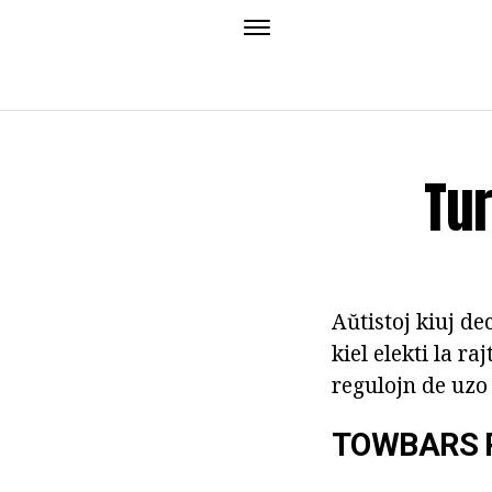
Tur
Aŭtistoj kiuj de
kiel elekti la ra
regulojn de uzo 
TOWBARS 