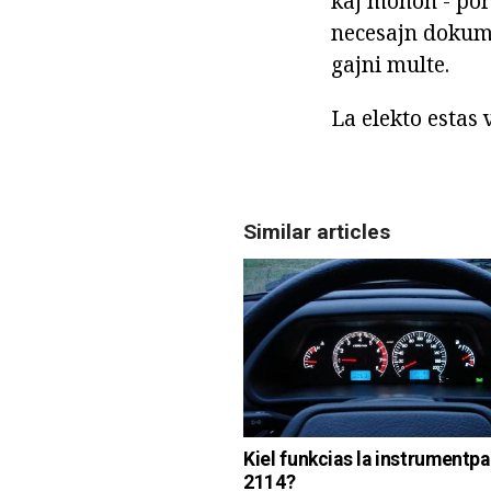
kaj monon - por 
necesajn dokume
gajni multe.
La elekto estas 
Similar articles
Kiel funkcias la instrumentp
2114?