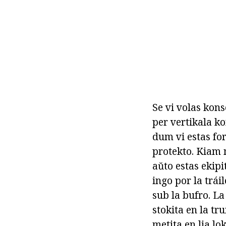
Se vi volas kons
per vertikala k
dum vi estas for
protekto. Kiam 
aŭto estas ekipi
ingo por la tráil
sub la bufro. La
stokita en la tr
metita en lia lo