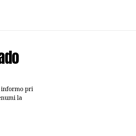
lado
a informo pri
lenumi la
.