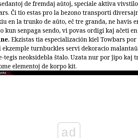
osedantoj de fremdaj aŭtoj, speciale aktiva vivstil
ars. Ĉi tio estas pro la bezono transporti diversaj
kiu en la trunko de aŭto, eĉ tre granda, ne havis 
mo kun senpaga sendo, vi povas ordigi kaj aĉeti e
ne.
Ekzistas tia especialización kiel Towbars po
iel ekzemple turnbuckles servi dekoracio malantaŭo
e-tegis neoksidebla ŝtalo. Uzata nur por ĵipo kaj 
ome elementoj de korpo kit.
ad