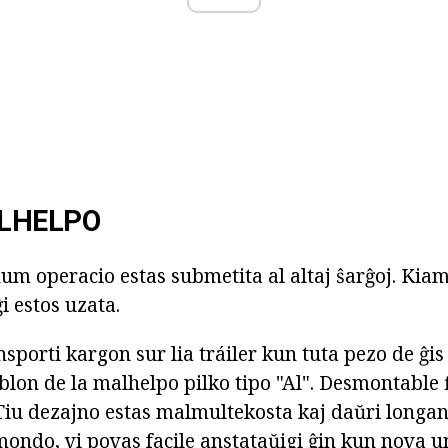
LHELPO
um operacio estas submetita al altaj ŝarĝoj. Kiam
ĝi estos uzata.
nsporti kargon sur lia tráiler kun tuta pezo de ĝis 
eblon de la malhelpo pilko tipo "Al". Desmontable 
. Tiu dezajno estas malmultekosta kaj daŭri long
ondo, vi povas facile anstataŭigi ĝin kun nova unu