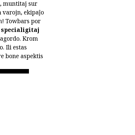
o, muntitaj sur
n varojn, ekipaĵo
en! Towbars por
n
specialigitaj
r agordo. Krom
. Ili estas
tre bone aspektis