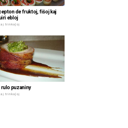
epton de fruktoj, fiŝoj kaj
uiri ebloj
aj trinkaĵoj
 rulo puzaniny
aj trinkaĵoj