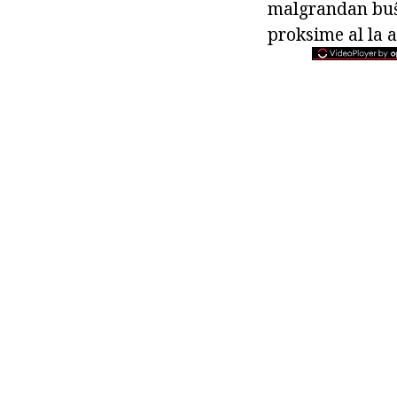
malgrandan buŝo
proksime al la 