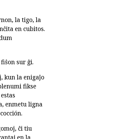
non, la tigo, la
nĉita en cubitos.
i dum
fiŝon sur ĝi.
, kun la enigaĵo
 plenumi fikse
 estas
ta, enmetu ligna
 cocción.
omoj, ĉi tiu
vantaj en la