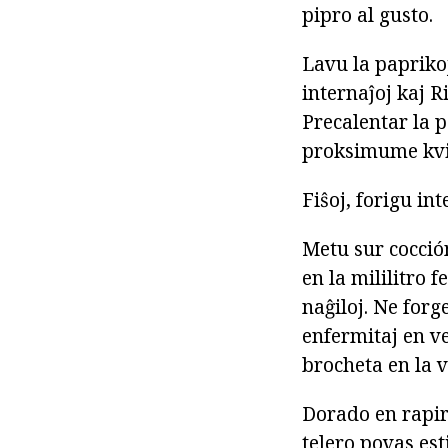
pipro al gusto.
Lavu la paprikoj
internaĵoj kaj R
Precalentar la p
proksimume kvin
Fiŝoj, forigu int
Metu sur cocción
en la mililitro 
naĝiloj. Ne forge
enfermitaj en ve
brocheta en la vo
Dorado en rapiro
telero povas est