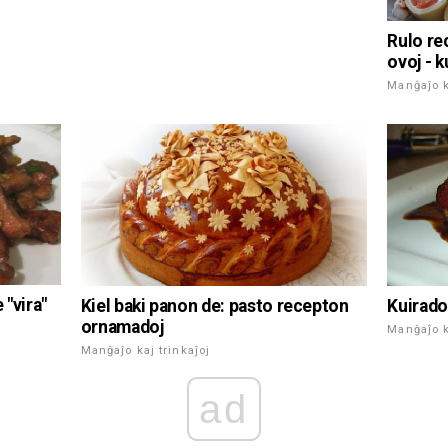
Rulo rec
ovoj - k
Manĝaĵo k
 "vira"
Kiel baki panon de: pasto recepton
Kuirado
ornamadoj
Manĝaĵo k
Manĝaĵo kaj trinkaĵoj
ad