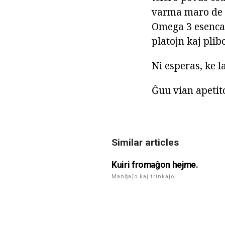
varma maro de M
Omega 3 esencaj
platojn kaj pli
Ni esperas, ke l
Ĝuu vian apetit
Similar articles
Kuiri fromaĝon hejme.
Manĝaĵo kaj trinkaĵoj