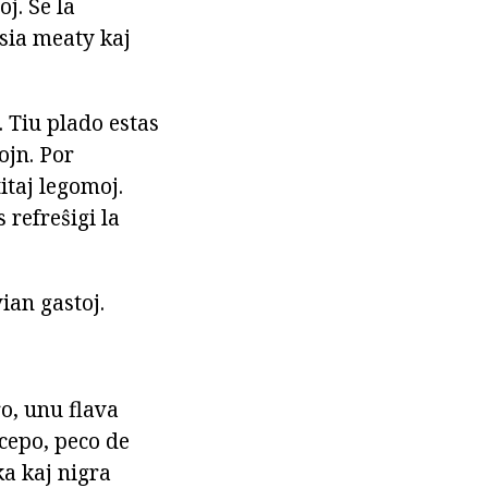
j. Se la
 sia meaty kaj
 Tiu plado estas
ojn. Por
itaj legomoj.
 refreŝigi la
ian gastoj.
o, unu flava
cepo, peco de
ka kaj nigra