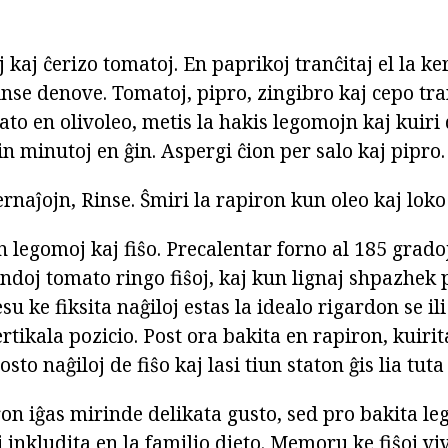
 kaj ĉerizo tomatoj. En paprikoj tranĉitaj el la ker
inse denove. Tomatoj, pipro, zingibro kaj cepo tra
ato en olivoleo, metis la hakis legomojn kaj kuir
 minutoj en ĝin. Aspergi ĉion per salo kaj pipro.
ernaĵojn, Rinse. Ŝmiri la rapiron kun oleo kaj loko 
 legomoj kaj fiŝo. Precalentar forno al 185 gradoj
fendoj tomato ringo fiŝoj, kaj kun lignaj shpazhek
su ke fiksita naĝiloj estas la idealo rigardon se ili
rtikala pozicio. Post ora bakita en rapiron, kuiri
sto naĝiloj de fiŝo kaj lasi tiun staton ĝis lia tuta
n iĝas mirinde delikata gusto, sed pro bakita leg
i inkludita en la familio dieto. Memoru ke fiŝoj vi