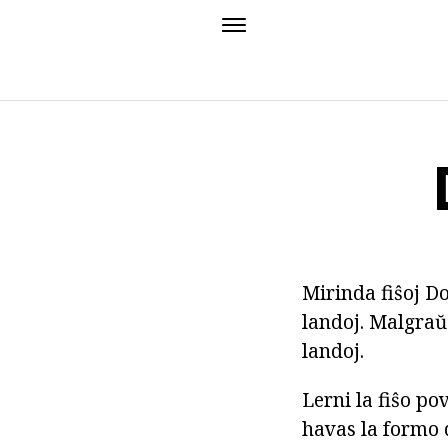
Mirinda fiŝoj D
landoj. Malgraŭ 
landoj.
Lerni la fiŝo pov
havas la formo d