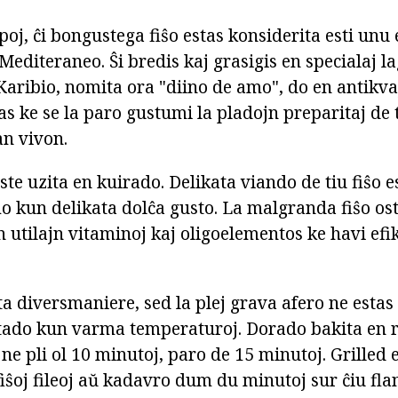
oj, ĉi bongustega fiŝo estas konsiderita esti unu e
Mediteraneo. Ŝi bredis kaj grasigis en specialaj la
 Karibio, nomita ora "diino de amo", do en antikva
as ke se la paro gustumi la pladojn preparitaj de t
an vivon.
te uzita en kuirado. Delikata viando de tiu fiŝo e
o kun delikata dolĉa gusto. La malgranda fiŝo ost
 utilajn vitaminoj kaj oligoelementos ke havi ef
 diversmaniere, sed la plej grava afero ne estas a
tado kun varma temperaturoj. Dorado bakita en 
ne pli ol 10 minutoj, paro de 15 minutoj. Grilled 
 fiŝoj fileoj aŭ kadavro dum du minutoj sur ĉiu fla