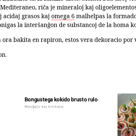
editeraneo, riĉa je mineraloj kaj oligoelementos
 acidaj grasos kaj
omega 6
malhelpas la formado
bonigas la interŝanĝon de substancoj de la homa k
a ora bakita en rapiron, estos vera dekoracio por 
on.
Bongustega kokido brusto rulo
Manĝaĵo kaj trinkaĵoj