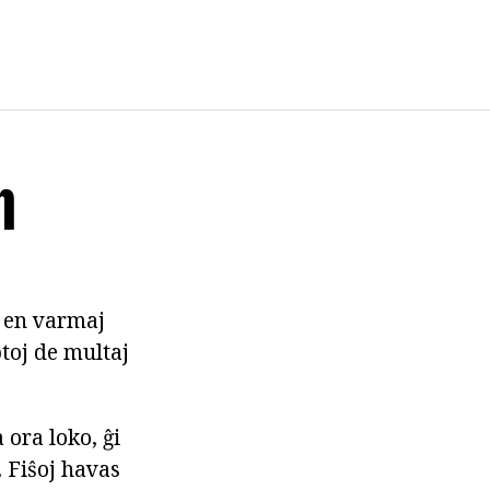
n
e en varmaj
ptoj de multaj
 ora loko, ĝi
. Fiŝoj havas