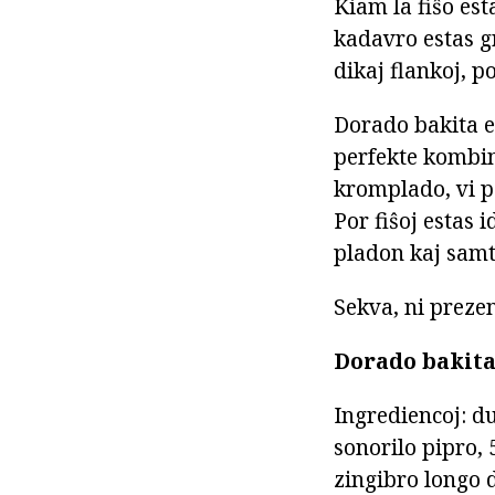
Kiam la fiŝo est
kadavro estas g
dikaj flankoj, p
Dorado bakita e
perfekte kombini
kromplado, vi po
Por fiŝoj estas 
pladon kaj samt
Sekva, ni prezen
Dorado bakita
Ingrediencoj: d
sonorilo pipro, 
zingibro longo d