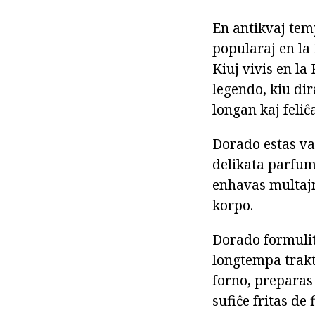
En antikvaj temp
popularaj en la 
Kiuj vivis en la
legendo, kiu dir
longan kaj feliĉ
Dorado estas vas
delikata parfum
enhavas multajn
korpo.
Dorado formulita
longtempa trak
forno, preparas 
sufiĉe fritas de