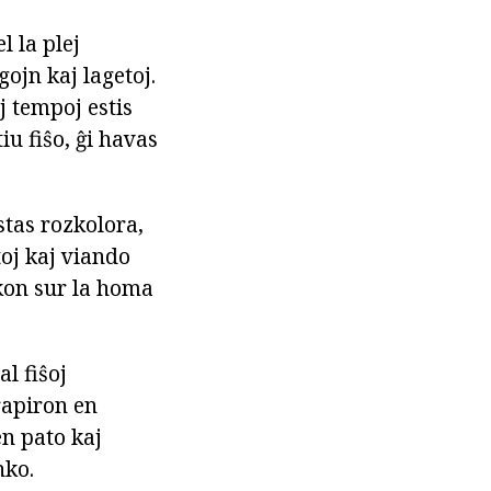
l la plej
gojn kaj lagetoj.
j tempoj estis
iu fiŝo, ĝi havas
stas rozkolora,
oj kaj viando
ikon sur la homa
l fiŝoj
rapiron en
en pato kaj
nko.