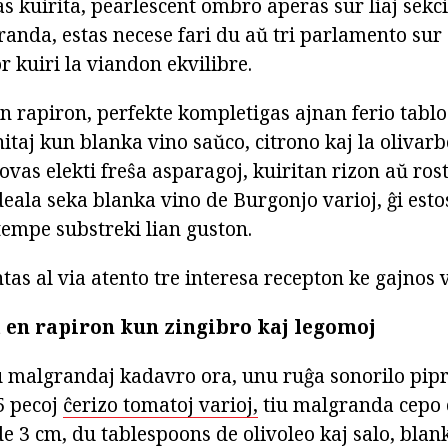
as kuirita, pearlescent ombro aperas sur liaj sekcio
randa, estas necese fari du aŭ tri parlamento sur
or kuiri la viandon ekvilibre.
n rapiron, perfekte kompletigas ajnan ferio tablo.
taj kun blanka vino saŭco, citrono kaj la olivarb
vas elekti freŝa asparagoj, kuiritan rizon aŭ rost
ideala seka blanka vino de Burgonjo varioj, ĝi estos
empe substreki lian guston.
tas al via atento tre interesa recepton ke gajnos v
 en rapiron kun zingibro kaj legomoj
u malgrandaj kadavro ora, unu ruĝa sonorilo pipr
5 pecoj
ĉerizo tomatoj varioj,
tiu malgranda cepo 
e 3 cm, du tablespoons de olivoleo kaj salo, blan