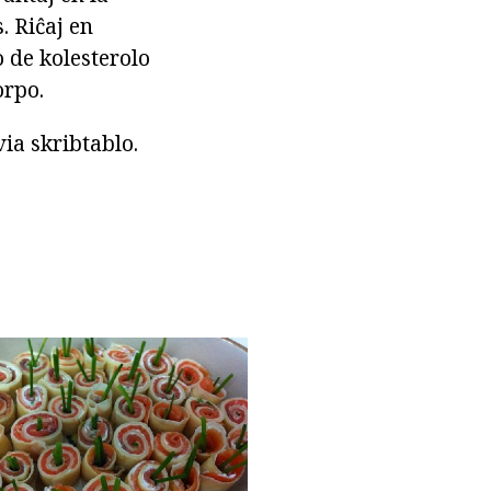
. Riĉaj en
 de kolesterolo
orpo.
via skribtablo.