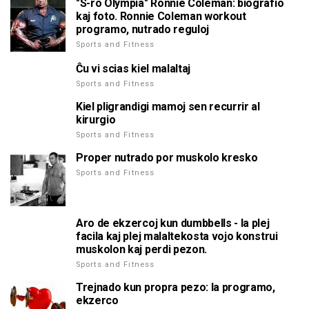
"S-ro Olympia" Ronnie Coleman: biografio
kaj foto. Ronnie Coleman workout
programo, nutrado reguloj
Sports and Fitness
Ĉu vi scias kiel malaltaj
Sports and Fitness
Kiel pligrandigi mamoj sen recurrir al
kirurgio
Sports and Fitness
Proper nutrado por muskolo kresko
Sports and Fitness
Aro de ekzercoj kun dumbbells - la plej
facila kaj plej malaltekosta vojo konstrui
muskolon kaj perdi pezon.
Sports and Fitness
Trejnado kun propra pezo: la programo,
ekzerco